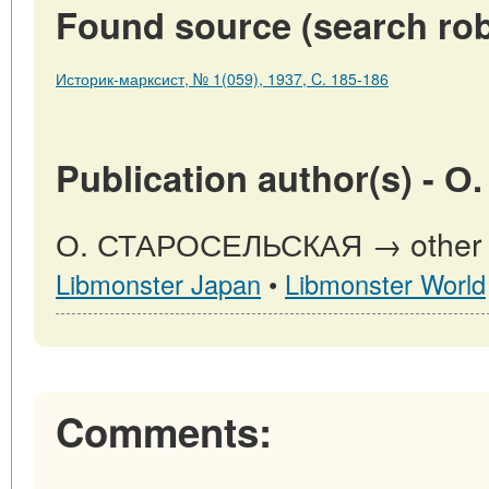
Found source (search rob
Историк-марксист, № 1(059), 1937, C. 185-186
Publication author(s) 
О. СТАРОСЕЛЬСКАЯ → other pu
Libmonster Japan
•
Libmonster World
Comments: