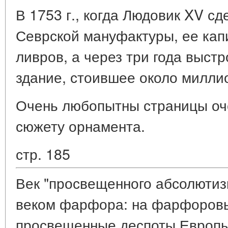
В 1753 г., когда Людовик XV с
Севрской мануфактуры, ее капи
ливров, а через три года выст
здание, стоившее около милли
Очень любопытны страницы оч
сюжету орнамента.
стр. 185
Век "просвещенного абсолютиз
веком фарфора: на фарфоровы
просвещенные деспоты Европы