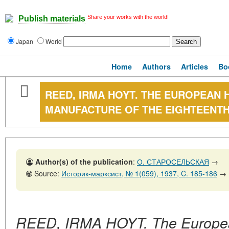
Share your works with the world!
Publish materials
Japan
World
Home
Authors
Articles
Bo
REED, IRMA HOYT. THE EUROPEAN 
MANUFACTURE OF THE EIGHTEENT
Author(s) of the publication
:
О. СТАРОСЕЛЬСКАЯ
→
Source:
Историк-марксист, № 1(059), 1937, C. 185-186
→
REED, IRMA HOYT. The European