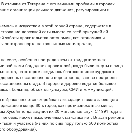
В отличие от Тегерана с его вечными пробками в городах
ние организации уличного движения, регулировщики и
немалым искусством в этой горной стране, содержатся в
ствование дорожной сети вместе со всей присущей ей
й заботы правительства автономии, вся экономика и
ты автотранспорта на транзитных магистралях,
 на селе, особенно пострадавшем от тридцатилетнего
ми войсками багдадских правителей, когда были стерты с лица
ье скота, на котором зиждилось благосостояние курдского
 деревень восстановлено и перестроено, заново построены
восстановлены стада. В городе и деревне ведется большое
 школ, больниц, объектов культуры, СМИ и коммуникаций.
и в Ираке является скорейшая ликвидация такого зловещего
рдистане в конце 80-х годов, как противопехотные мины,
м Хусейн тогда закупил их 20 миллионов штук. С 1991 года в
 человек, насчет искалеченных статистики нет. Власти региона
тысячи участков (из них по сию пору только 506 полностью
го оборудования).