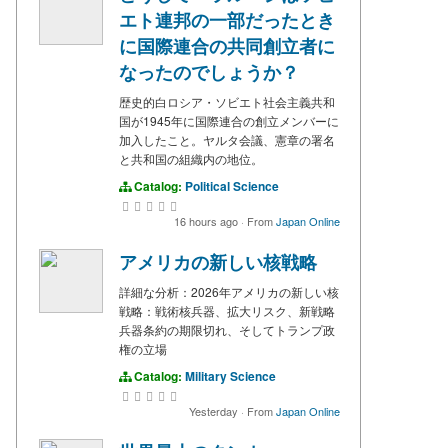
エト連邦の一部だったとき
に国際連合の共同創立者に
なったのでしょうか？
歴史的白ロシア・ソビエト社会主義共和
国が1945年に国際連合の創立メンバーに
加入したこと。ヤルタ会議、憲章の署名
と共和国の組織内の地位。
Catalog:
Political Science
16 hours ago
·
From
Japan Online
アメリカの新しい核戦略
詳細な分析：2026年アメリカの新しい核
戦略：戦術核兵器、拡大リスク、新戦略
兵器条約の期限切れ、そしてトランプ政
権の立場
Catalog:
Military Science
Yesterday
·
From
Japan Online