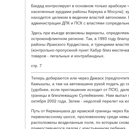
Багдад контролирует в основном только арабскую 
населенные курдами районы Киркука и Мосула); ку
находится целиком в ведении властей автономии. 
администрации ДПК и ПСК с властями сопредельны
Здесь при въезде возможны варианты, определяе
остроконфликтном регионе. Так, в 1993 году бла
районы Иракского Курдистана, и турецкими властя
(контрольно-пропускной пункт Хабур близ местеч
товаров - легальных и контрабандных.
стр. 7
Теперь добираются или через Дамаск (предпочтите
Камышлы, а там на автомашине рукой подать до с
(удобнее, если приглашение исходит от ПСК), да
границы в близлежащую Сулейманию. Нам выпал пу
октября 2002 года. Затем - недолгий перелет на ю
Путь от Керманшаха до иракской границы через К
первоклассному шоссе, проложенному среди невыс
расположены возделанные поля, по которым снова
примостившегося рядом с крестьянином ребенка.