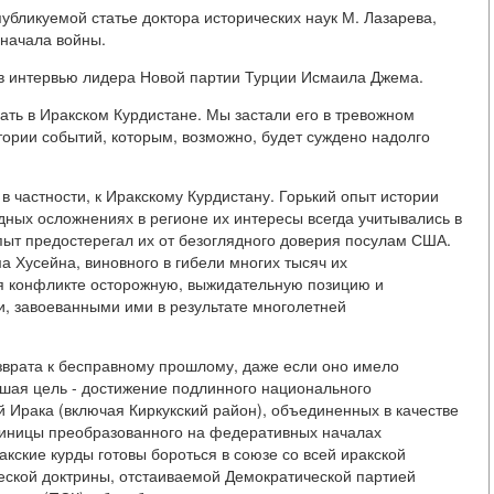
убликуемой статье доктора исторических наук М. Лазарева,
 начала войны.
 в интервью лидера Новой партии Турции Исмаила Джема.
ать в Иракском Курдистане. Мы застали его в тревожном
ории событий, которым, возможно, будет суждено надолго
в частности, к Иракскому Курдистану. Горький опыт истории
одных осложнениях в регионе их интересы всегда учитывались в
ыт предостерегал их от безоглядного доверия посулам США.
 Хусейна, виновного в гибели многих тысяч их
ся конфликте осторожную, выжидательную позицию и
, завоеванными ими в результате многолетней
зврата к бесправному прошлому, даже если оно имело
шая цель - достижение подлинного национального
 Ирака (включая Киркукский район), объединенных в качестве
иницы преобразованного на федеративных началах
ракские курды готовы бороться в союзе со всей иракской
ческой доктрины, отстаиваемой Демократической партией