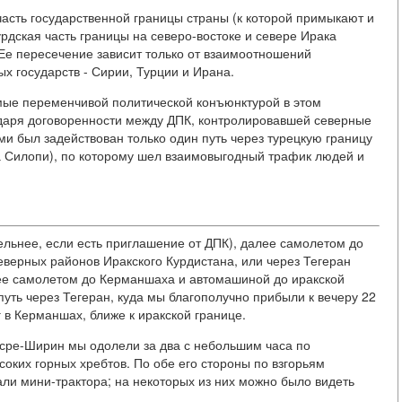
часть государственной границы страны (к которой примыкают и
рдская часть границы на северо-востоке и севере Ирака
Ее пересечение зависит только от взаимоотношений
х государств - Сирии, Турции и Ирана.
мые переменчивой политической конъюнктурой в этом
годаря договоренности между ДПК, контролировавшей северные
ми был задействован только один путь через турецкую границу
ка Силопи), по которому шел взаимовыгодный трафик людей и
льнее, если есть приглашение от ДПК), далее самолетом до
еверных районов Иракского Курдистана, или через Тегеран
лее самолетом до Керманшаха и автомашиной до иракской
ть через Тегеран, куда мы благополучно прибыли к вечеру 22
г в Керманшах, ближе к иракской границе.
асре-Ширин мы одолели за два с небольшим часа по
оких горных хребтов. По обе его стороны по взгорьям
ли мини-трактора; на некоторых из них можно было видеть