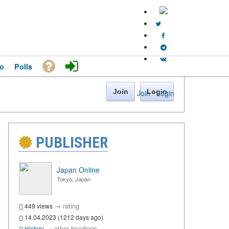
o
Polls
Join
Login
Join
·
Login
PUBLISHER
Japan Online
Tokyo, Japan
→
rating
449 views
14.04.2023 (1212 days ago)
→
other headings
History