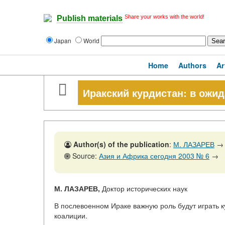
Share your works with the world!
Publish materials
Japan
World
Home
Authors
Ar
Иракский курдистан: в ожи
Author(s) of the publication
:
М. ЛАЗАРЕВ
→
Source:
Азия и Африка сегодня 2003 № 6
→
М. ЛАЗАРЕВ,
Доктор исторических наук
В послевоенном Ираке важную роль будут играть 
коалиции.