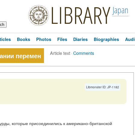
LIBRARY
Japan
ticles
Books
Photos
Files
Diaries
Biographies
Audi
Article text
·
Comments
дании перемен
Libmonster ID: JP-1182
курды, которые присоединились к американо-британской