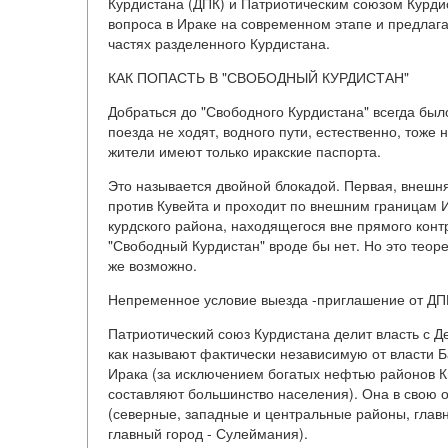
Курдистана (ДПК) и Патриотическим союзом Курди
вопроса в Ираке на современном этапе и предлага
частях разделенного Курдистана.
КАК ПОПАСТЬ В "СВОБОДНЫЙ КУРДИСТАН"
Добраться до "Свободного Курдистана" всегда был
поезда не ходят, водного пути, естественно, тоже
жители имеют только иракские паспорта.
Это называется двойной блокадой. Первая, внешня
против Кувейта и проходит по внешним границам 
курдского района, находящегося вне прямого конт
"Свободный Курдистан" вроде бы нет. Но это теорет
же возможно.
Непременное условие выезда -приглашение от ДП
Патриотический союз Курдистана делит власть с Д
как называют фактически независимую от власти 
Ирака (за исключением богатых нефтью районов Кир
составляют большинство населения). Она в свою о
(северные, западные и центральные районы, главн
главный город - Сулеймания).