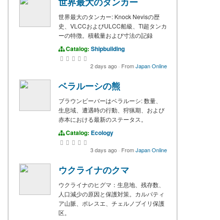
世界最大のタンカー
世界最大のタンカー: Knock Nevisの歴
史、VLCCおよびULCC船級、TI超タンカ
ーの特徴。積載量および寸法の記録
Catalog:
Shipbuilding
2 days ago
·
From
Japan Online
ベラルーシの熊
ブラウンビーバーはベラルーシ: 数量、
生息域、遭遇時の行動、狩猟期、および
赤本における最新のステータス。
Catalog:
Ecology
3 days ago
·
From
Japan Online
ウクライナのクマ
ウクライナのヒグマ：生息地、残存数、
人口減少の原因と保護対策。カルパティ
ア山脈、ポレスエ、チェルノブイリ保護
区。