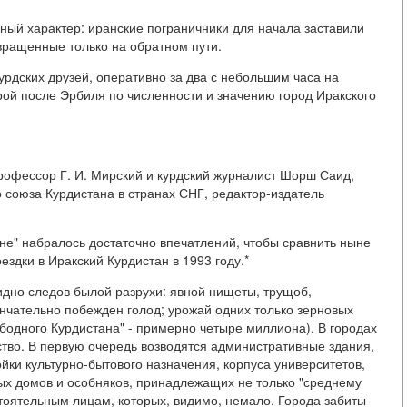
ный характер: иранские пограничники для начала заставили
озвращенные только на обратном пути.
урдских друзей, оперативно за два с небольшим часа на
ой после Эрбиля по численности и значению город Иракского
 профессор Г. И. Мирский и курдский журналист Шорш Саид,
 союза Курдистана в странах СНГ, редактор-издатель
не" набралось достаточно впечатлений, чтобы сравнить ныне
ездки в Иракский Курдистан в 1993 году.*
идно следов былой разрухи: явной нищеты, трущоб,
нчательно побежден голод; урожай одних только зерновых
ободного Курдистана" - примерно четыре миллиона). В городах
ство. В первую очередь возводятся административные здания,
йки культурно-бытового назначения, корпуса университетов,
ых домов и особняков, принадлежащих не только "среднему
остоятельным лицам, которых, видимо, немало. Города забиты