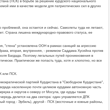
стана (ПСК) в борьбе за решение курдского национального
емой ими в качестве модели для патриотических сил в других
о проблемой, она остается и сейчас. Самолеты туда не летают,
 нет. Страна лишена международно-правового статуса, ее
я, "стена" установлена ООН в рамках санкций за агрессию
Ирака, вторая, внутренняя, - режимом Саддама Хусейна против
роля Багдада. Поэтому легальных путей проникновения в
ически. Практически же попасть туда, хотя и хлопотно, но все
К или ПСК.
емократической партией Курдистана в "Свободном Курдистане",
Багдада населенную почти целиком курдами автономную часть
кука и округов к северу от Мосула, где курды также
чередь делится на два сектора: один управляется ДПК
ый город - Эрбиль), другой - ПСК (восточные и южные районы,