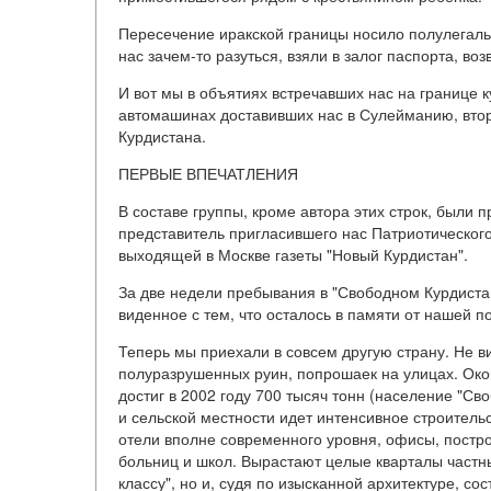
Пересечение иракской границы носило полулегаль
нас зачем-то разуться, взяли в залог паспорта, в
И вот мы в объятиях встречавших нас на границе к
автомашинах доставивших нас в Сулейманию, втор
Курдистана.
ПЕРВЫЕ ВПЕЧАТЛЕНИЯ
В составе группы, кроме автора этих строк, были
представитель пригласившего нас Патриотического
выходящей в Москве газеты "Новый Курдистан".
За две недели пребывания в "Свободном Курдиста
виденное с тем, что осталось в памяти от нашей по
Теперь мы приехали в совсем другую страну. Не в
полуразрушенных руин, попрошаек на улицах. Око
достиг в 2002 году 700 тысяч тонн (население "Св
и сельской местности идет интенсивное строитель
отели вполне современного уровня, офисы, постро
больниц и школ. Вырастают целые кварталы частн
классу", но и, судя по изысканной архитектуре, с