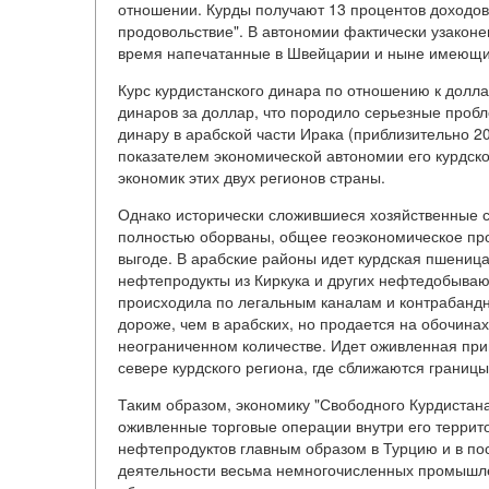
отношении. Курды получают 13 процентов доходо
продовольствие". В автономии фактически узаконе
время напечатанные в Швейцарии и ныне имеющие
Курс курдистанского динара по отношению к долла
динаров за доллар, что породило серьезные пробл
динару в арабской части Ирака (приблизительно 2
показателем экономической автономии его курдско
экономик этих двух регионов страны.
Однако исторически сложившиеся хозяйственные с
полностью оборваны, общее геоэкономическое про
выгоде. В арабские районы идет курдская пшеница
нефтепродукты из Киркука и других нефтедобываю
происходила по легальным каналам и контрабандно
дороже, чем в арабских, но продается на обочина
неограниченном количестве. Идет оживленная приг
севере курдского региона, где сближаются границы
Таким образом, экономику "Свободного Курдистана
оживленные торговые операции внутри его террито
нефтепродуктов главным образом в Турцию и в по
деятельности весьма немногочисленных промышл