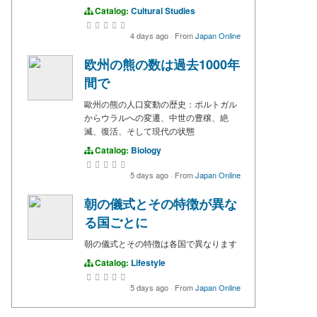
Catalog:
Cultural Studies
4 days ago
·
From
Japan Online
欧州の熊の数は過去1000年
間で
歐州の熊の人口変動の歴史：ポルトガル
からウラルへの変遷、中世の豊穣、絶
滅、復活、そして現代の状態
Catalog:
Biology
5 days ago
·
From
Japan Online
朝の儀式とその特徴が異な
る国ごとに
朝の儀式とその特徴は各国で異なります
Catalog:
Lifestyle
5 days ago
·
From
Japan Online