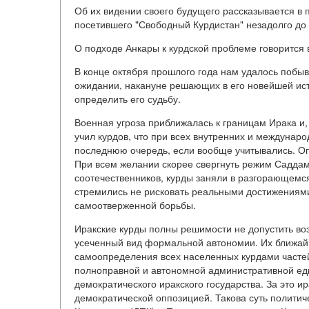
Об их видении своего будущего рассказывается в п
посетившего "Свободный Курдистан" незадолго до
О подходе Анкары к курдской проблеме говорится
В конце октября прошлого года нам удалось побыв
ожидании, накануне решающих в его новейшей ист
определить его судьбу.
Военная угроза приближалась к границам Ирака и, 
учил курдов, что при всех внутренних и междунар
последнюю очередь, если вообще учитывались. Оп
При всем желании скорее свергнуть режим Саддама
соотечественников, курды заняли в разгорающем
стремились не рисковать реальными достижениями
самоотверженной борьбы.
Иракские курды полны решимости не допустить во
усеченный вид формальной автономии. Их ближай
самоопределения всех населенных курдами частей
полноправной и автономной административной ед
демократического иракского государства. За это и
демократической оппозицией. Такова суть полити