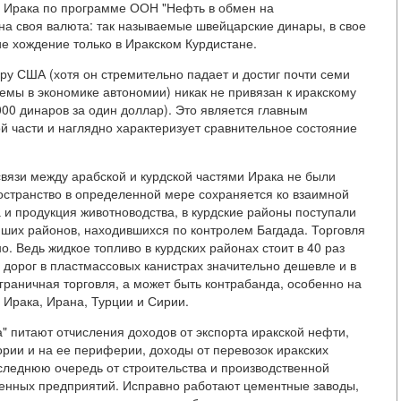
в Ирака по программе ООН "Нефть в обмен на
на своя валюта: так называемые швейцарские динары, в свое
 хождение только в Иракском Курдистане.
ру США (хотя он стремительно падает и достиг почти семи
емы в экономике автономии) никак не привязан к иракскому
000 динаров за один доллар). Это является главным
й части и наглядно характеризует сравнительное состояние
вязи между арабской и курдской частями Ирака не были
странство в определенной мере сохраняется ко взаимной
 и продукция животноводства, в курдские районы поступали
ших районов, находившихся по контролем Багдада. Торговля
. Ведь жидкое топливо в курдских районах стоит в 40 раз
х дорог в пластмассовых канистрах значительно дешевле и в
раничная торговля, а может быть контрабанда, особенно на
 Ирака, Ирана, Турции и Сирии.
" питают отчисления доходов от экспорта иракской нефти,
рии и на ее периферии, доходы от перевозок иракских
следнюю очередь от строительства и производственной
енных предприятий. Исправно работают цементные заводы,