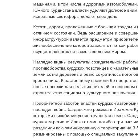
машинами, в том числе и дорогими автомобилями. 
Южного Курдистана власти уделяют должное внима
исправные светофоры делают свое дело.
Кстати, дороги, проложенные с большим трудом и 
отличном состоянии. Ведь расширение и совершен
инфраструктурой является предметом приоритетно
жизнеобеспечение которой зависят от четкой рабо
осуществляющих ее связь с внешним миром.
Наглядно видны результаты созидательной работы
противоборства курдских повстанцев с карательны
земли сотни деревень и резко сократилось поголов
крестьянина. К настоящему времени 65 процентов
новые поселки для сельских жителей, в основном 
строительство социально-культурного назначения:
Приоритетной заботой властей курдской автономи
наследия войны багдадского режима в Иракском Ку
которыми в изобилии усеяна курдская земля. Садда
курдском регионе Ирака от мин погибло три тысячи
разделили всю заминированную территорию на 3,5 
разминированы с помощью специально закупленно