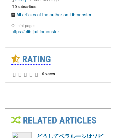
0 subscribers
All articles of the author on Libmonster
Official page:
https://elib.jp/Libmonster
RATING
0 votes
RELATED ARTICLES
どうしてベラルーシはソビ