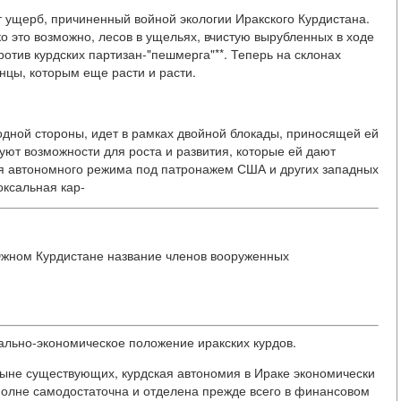
ет ущерб, причиненный войной экологии Иракского Курдистана.
о это возможно, лесов в ущельях, вчистую вырубленных в ходе
отив курдских партизан-"пешмерга"**. Теперь на склонах
нцы, которым еще расти и расти.
одной стороны, идет в рамках двойной блокады, приносящей ей
уют возможности для роста и развития, которые ей дают
я автономного режима под патронажем США и других западных
оксальная кар-
 Южном Курдистане название членов вооруженных
иально-экономическое положение иракских курдов.
ныне существующих, курдская автономия в Ираке экономически
вполне самодостаточна и отделена прежде всего в финансовом