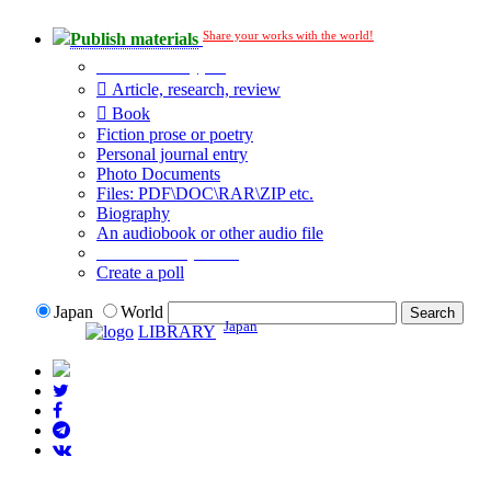
Share your works with the world!
Publish materials
Publication type?
Article, research, review
Book
Fiction prose or poetry
Personal journal entry
Photo Documents
Files: PDF\DOC\RAR\ZIP etc.
Biography
An audiobook or other audio file
Additional options:
Create a poll
Japan
World
Japan
LIBRARY