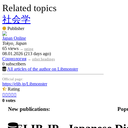
Related topics
社会学
Publisher
Japan Online
Tokyo, Japan
65 views
→
rating
08.01.2026 (213 days ago)
Социология
→
other headings
0 subscribers
All articles of the author on Libmonster
Official page:
https://elib.jp/Libmonster
Rating





0 votes
New publications:
Popu