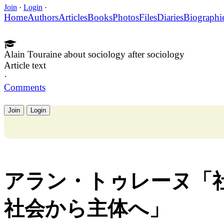
Join
·
Login
·
Home
Authors
Articles
Books
Photos
Files
Diaries
Biographi
Alain Touraine about sociology after sociology
Article text
·
Comments
Join
Login
アラン・トゥレーヌ「
社会から主体へ」