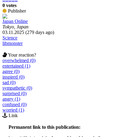
0 votes
Publisher
Japan Online
Tokyo, Japan
03.11.2025 (279 days ago)
Science
libmonster
Your reaction?
overwhelmed (0)
entertained (1)
agree (0)
inspired (0)
sad (0)
sympathetic (0)
surprised (0)
angry (1)
confused (0)
worried (1)
Link
Permanent link to this publication: