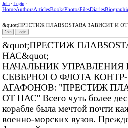
Join
·
Login
·
Home
Authors
Articles
Books
Photos
Files
Diaries
Biographi
&quot;ПРЕСТИЖ ПЛАВSOSТАВА ЗАВИСИТ И ОТ 
Join
Login
&quot;ПРЕСТИЖ ПЛАВSOSТ
НАС&quot;
НАЧАЛЬНИК УПРАВЛЕНИЯ
СЕВЕРНОГО ФЛОТА КОНТР
АГАФОНОВ: "ПРЕСТИЖ ПЛ
ОТ НАС" Всего чуть более дес
корабле была мечтой почти ка
военно-морских вузов. Прежде