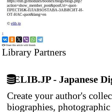
https://elib.jp/modules/boonex/blogs/blogs.php?
action=show_member_post&postUri=-quot-
ПРЕСТИЖ-ПЛАВSOSТАВА-ЗАВИСИТ-И-
ОТ-НАС-quot&lang=en
©
elib.jp
‹
›
Share this article with friends
Library Partners
ELIB.JP - Japanese Dig
Create your author's collec
biographies, photographic 