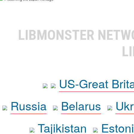
LIBMONSTER NET
L
US-Great Brit
Russia
Belarus
Ukr
Tajikistan
Eston