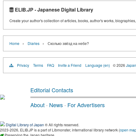
ELIB.JP - Japanese Digital Library
Create your author's collection of articles, books, author's works, biographies
›
›
Home
Diaries
Сколько звёзд на небе?
Privacy
Terms
FAQ
Invite a Friend
Language (en)
© 2026
Japan
Editorial Contacts
About
·
News
·
For Advertisers
Digital Library of Japan
® All rights reserved.
2023-2026, ELIB.JP is a part of Libmonster, international library network (
open ma
Preserving the Japan heritage