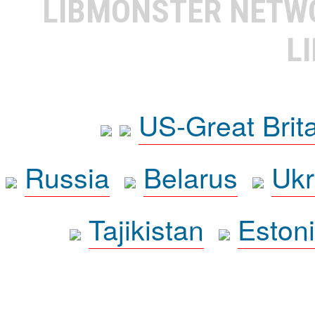
LIBMONSTER NET
L
US-Great Brit
Russia
Belarus
Ukr
Tajikistan
Eston