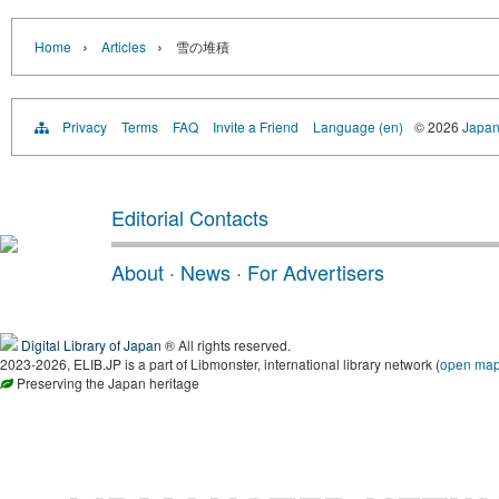
›
›
Home
Articles
雪の堆積
Privacy
Terms
FAQ
Invite a Friend
Language (en)
© 2026
Japan
Editorial Contacts
About
·
News
·
For Advertisers
Digital Library of Japan
® All rights reserved.
2023-2026, ELIB.JP is a part of Libmonster, international library network (
open ma
Preserving the Japan heritage