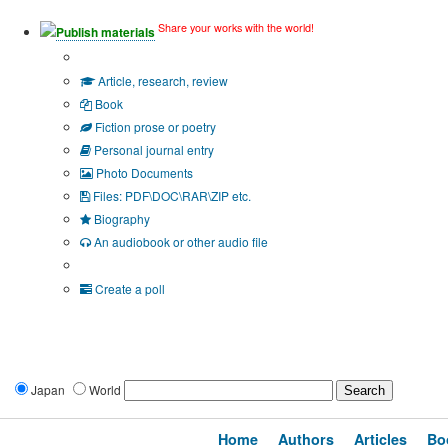
Share your works with the world!
Publish materials
Publication type?
Article, research, review
Book
Fiction prose or poetry
Personal journal entry
Photo Documents
Files: PDF\DOC\RAR\ZIP etc.
Biography
An audiobook or other audio file
Additional options:
Create a poll
Japan
World
Home
Authors
Articles
Bo