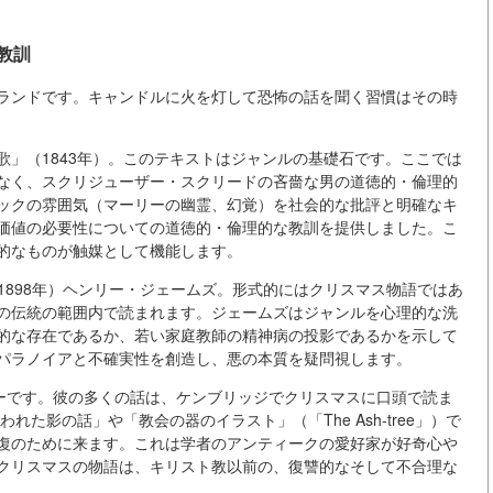
教訓
ランドです。キャンドルに火を灯して恐怖の話を聞く習慣はその時
」（1843年）。このテキストはジャンルの基礎石です。ここでは
なく、スクリジューザー・スクリードの吝嗇な男の道徳的・倫理的
ックの雰囲気（マーリーの幽霊、幻覚）を社会的な批評と明確なキ
価値の必要性についての道徳的・倫理的な教訓を提供しました。こ
的なものが触媒として機能します。
crew」，1898年）ヘンリー・ジェームズ。形式的にはクリスマス物語ではあ
の伝統の範囲内で読まれます。ジェームズはジャンルを心理的な洗
的な存在であるか、若い家庭教師の精神病の投影であるかを示して
パラノイアと不確実性を創造し、悪の本質を疑問視します。
スターです。彼の多くの話は、ケンブリッジでクリスマスに口頭で読ま
た影の話」や「教会の器のイラスト」（「The Ash-tree」）で
復のために来ます。これは学者のアンティークの愛好家が好奇心や
クリスマスの物語は、キリスト教以前の、復讐的なそして不合理な