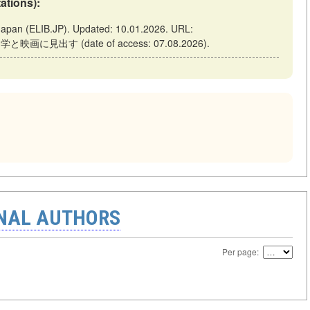
tations):
LIB.JP). Updated: 10.01.2026. URL:
文学と映画に見出す (date of access: 07.08.2026).
ONAL AUTHORS
Per page: