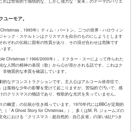
これは世俗的で感情的な、しかし強力な「変革」のテーマのバリエ
クユーモア。
re Christmas，1993年）ティム・バートン。二つの世界 - ハロウィン
ジャック・スケルトンはクリスマスを自分のものにしようとします
それぞれの伝統に固有の性質があり、その混ぜ合わせは危険です
います。
tole Christmas！1966/2000年）。ドクター・スーによって作られた
純な人間の精神の表現（歌）から心が溶かされる話です。これはク
、非物質的な本質を確認しています。
ャンルの劇的なデコンストラクションです。主人公はアルコール依存症で、
」は孤独な少年の影響を受けて起こりますが、苦悩的で汚いで、感
けのクリスマスの物語であり、牧歌的な光沢を失っていません。
の幽霊」の伝統が生き残っています。1970年代にはBBCが定期的
st Story for Christmas」）、多くはM. R. ジェームズの
における「クリスマス - 超自然的 - 自己反省」の深い結びつき