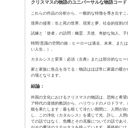
クリスマスの物語のユニバーサルな物語コード
これらの作品の分析から、一般的な特徴を導き出すこ
境界の侵害：生と死の世界、現実と夢、社会的役割の
試練と「使者」の訪問：幽霊、天使、奇妙な知人、子
時間/意識の空間の旅：ヒーローは過去、未来、また
い人生」）。
カタルシスと変革：必須（古典）または部分的なヒー
家と家族に焦点を当てる：物語はほぼ常に家庭の暖か
の場となります。
結論：
外国の文化におけるクリスマスの物語は、恐怖と希望
ア時代の道徳的教訓から、ハリウッドのメロドラマ、
能を果たします：最も暗くて冷たい期間に、人間が自
し、この浄化（カタルシス）を通じて光、許し、人間
ての話ではなく、危機とその克服についての話であり
がその魔法のステータスを持っています。最終的には