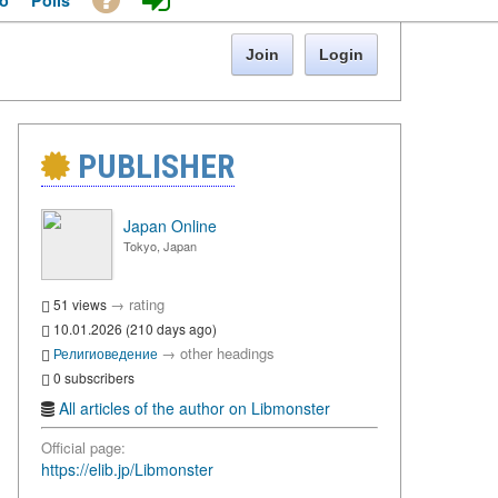
o
Polls
Join
Login
PUBLISHER
Japan Online
Tokyo, Japan
→
rating
51 views
10.01.2026 (210 days ago)
→
other headings
Религиоведение
0 subscribers
All articles of the author on Libmonster
Official page:
https://elib.jp/Libmonster