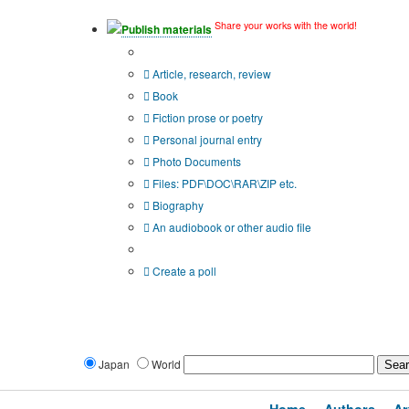
Share your works with the world!
Publish materials
Publication type?
Article, research, review
Book
Fiction prose or poetry
Personal journal entry
Photo Documents
Files: PDF\DOC\RAR\ZIP etc.
Biography
An audiobook or other audio file
Additional options:
Create a poll
Japan
World