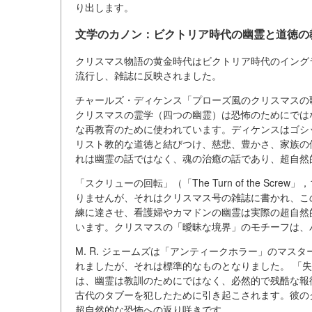
り出します。
文学のカノン：ビクトリア時代の幽霊と道徳の
クリスマス物語の黄金時代はビクトリア時代のイング
流行し、雑誌に反映されました。
チャールズ・ディケンス「プローズ風のクリスマスの歌
クリスマスの霊学（四つの幽霊）は恐怖のためにでは
な再教育のために使われています。ディケンスはゴシ
リスト教的な道徳と結びつけ、慈悲、豊かさ、家族の
れは幽霊の話ではなく、魂の治癒の話であり、超自然
「スクリューの回転」（「The Turn of the S
りませんが、それはクリスマス号の雑誌に書かれ、こ
練に達させ、看護婦やカマドンの幽霊は実際の超自然
います。クリスマスの「曖昧な境界」のモチーフは、
M. R. ジェームズは「アンティークホラー」のマ
れましたが、それは標準的なものとなりました。 「失われ
は、幽霊は教訓のためにではなく、必然的で残酷な報
古代のタブーを犯したために引き起こされます。彼の
超自然的な恐怖への返り咲きです。