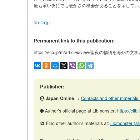
最も寒い夜にでも暖かさの機会があることを示してい
©
elib.jp
Permanent link to this publication:
https://elib.jp/m/articles/view/聖夜の物語を海
Publisher:
Japan Online
→
Contacts and other materials (a
Author's official page at Libmonster:
https://elib
Find other author's materials at:
Libmonster (all