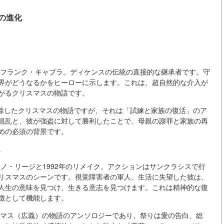
の進化
e，1946年）フランク・キャプラ。ディケンスの伝統の直接的な継承者です。守
界がどうなるかをヒーローに示します。これは、超自然的な介入が
がるクリスマスの物語です。
学を排除したクリスマスの物語ですが、それは「試練と家族の復活」のア
混乱と、彼が強盗に対して勝利したことで、母親の謝罪と家族の再
めの必須の背景です。
。
年）ディーノ・リージと1992年のリメイク。アクションはサンクラシスで行
リスマスのシーンです。視覚障害者の軍人、生活に失望した彼は、
人生の意味を見つけ、生きる意志を見つけます。これは精神的な復
徴として機能します。
）。クリスマス（広義）の物語のアンソロジーであり、祭りは愛の告白、総