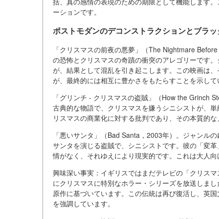
括、真の感情の表現のための期限として機能します。
ーションです。
ポストモダンのデコンストラクションとブラッ
「クリスマスの前夜の悪夢」（The Nightmare Befo
の恐怖とクリスマスの奇蹟の衝突のアレゴリーです。
が、結果として混乱を引き起こします。この映画は、
が、最終的には相互に豊かさをもたらすことを示して
「グリンチ - クリスマスの盗賊」（How the Grinch S
古典的な物語で、クリスマスを嫌うシニシストが、単
リスマスの商業化に対する批判であり、その本質的な
「悪いサンタ」（Bad Santa，2003年）。ジ
サンタを演じる盗賊で、シニシストです。彼の「変革
情がなく、それゆえにより現実的です。これは大人向
興味深い事実：イギリスではまだテレビの「クリスマス
にクリスマスに特別なホラー・シリーズを放送しました（「A Gho
原作に基づいています。この伝統は再び復活し、英国文化
を強調しています。