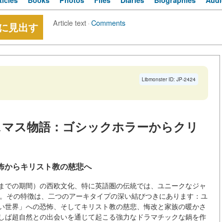
ticles
Books
Photos
Files
Diaries
Biographies
Audi
Article text
·
Comments
に見出す
Libmonster ID: JP-2424
スマス物語：ゴシックホラーからクリ
恐怖からキリスト教の慈悲へ
までの期間）の西欧文化、特に英語圏の伝統では、ユニークなジャ
語」。その特徴は、二つのアーキタイプの深い結びつきにあります：ユ
い世界」への恐怖、そしてキリスト教の慈悲、悔改と家族の暖かさ
しば超自然との出会いを通じて起こる強力なドラマチックな鍋を作