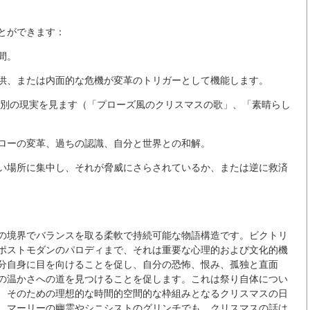
とができます：
間。
供、または内面的な危機が変革のトリガーとして機能します。
は別の現実を見ます（「プローズ風のクリスマスの歌」、「素晴らし
ローの変革、過ちの認識、自分と世界との和解。
い場所に集中し、それが脅威にさらされているか、または逆に救済
の境界でバランスを取る柔軟で持続可能な物語構造です。ビクトリ
ポストモダンのパロディまで、それは重要な心理的および文化的機
分自身に目を向けることを促し、自分の恐怖、恨み、孤独と直面
の温かさへの道を見つけることを促します。これは祭り自体につい
、そのための理想的な時間的空間的な枠組みとなるクリスマスの日
、マーリーの幽霊やシニシストのグリンチでも、クリスマスの話は