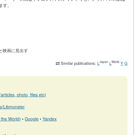
ます。
外の文学と映画に見出す
Japan
World
Similar publications:
L
L
Y
G
rticles, photo, files etc)
.jp/Libmonster
 the World)
•
Google
•
Yandex