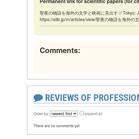
Permanent link for scientific papers (for ci
聖夜の物語を海外の文学と映画に見出す // Tokyo: Japan (E
https://elib.jp/m/articles/view/聖夜の物語を海外の
Comments:
REVIEWS OF PROFESSI
Order by:
expand all
There are no comments yet