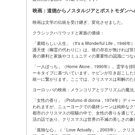
映画：道徳からノスタルジアとポストモダンへ
映画は文学の伝統を受け継ぎ、変化させました。
クラシックハリウッドと家族の価値：
「素晴らしい人生」（It's a Wonderful Lif
護天使（幽霊の代わりに）は、彼の存在が無ければ世
善の勝利と家族やコミュニティの重要性の認識につな
「一人ぼっち」（Home Alone，1990年）。霊
ーキタイプに基づいています。ケビンが引き起こした
統一に繋がります。ここでは、クリスマスは和解のた
ヨーロッパの映画：メランコリアとリアリズムの魔法
「女性の香り」（Profumo di donna，1974
われますが、ニューヨークでの最終シーンは純粋なク
都市のクリスマスの喧騒の中で、女性の香りを通じて
活の話であり、クリスマスは世界の不滅の美しさの象
「孤独な心」（「Love Actually」，2003年