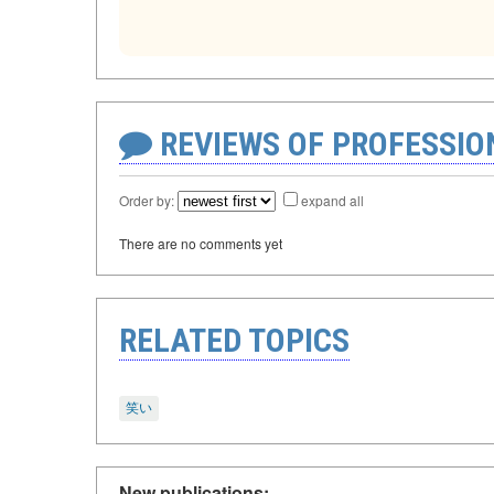
REVIEWS OF PROFESSI
Order by:
expand all
There are no comments yet
RELATED TOPICS
笑い
New publications: