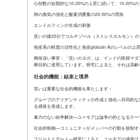
心拍数の短期的な10-20%の上昇に続いて、10-20
肺の換気の強化と酸素消費量の25-50%の増加
エンドルフィンの生成の刺激
笑いの後20分でコルチゾール（ストレスホルモン）のレ
免疫系の軽度の活性化と免疫globulin Aのレベルの上
興味深い事実：「笑いのヨガ」は、インドの医師マダン
療目的に使用しています。研究によると、それは高齢
社会的機能：結束と境界
笑いは重要な社会的機能を果たします：
グループのアイデンティティの作成と強化—共同的な
る感覚を形成します。
暴力のない紛争解決—ユーモアは論争の的となるテー
社会的制御—コミュニティがメンバーの行動を規制す
フリートとデート—研究によると、ユーモアの感覚は