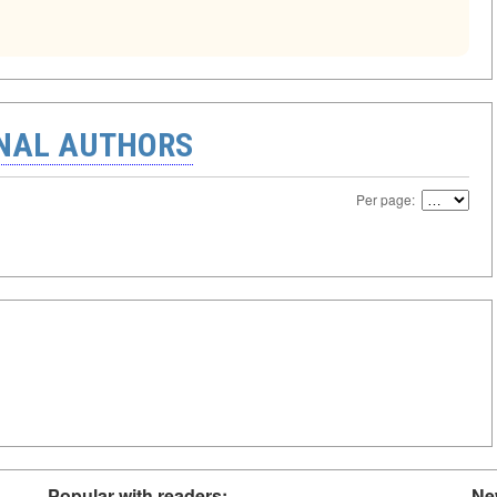
ONAL AUTHORS
Per page:
Popular with readers:
Ne