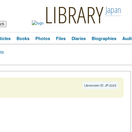
LIBRARY
Japan
ticles
Books
Photos
Files
Diaries
Biographies
Audi
ts
Libmonster ID: JP-2225