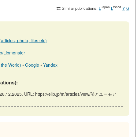
Japan
World
Similar publications:
L
L
Y
G
rticles, photo, files etc)
.jp/Libmonster
 the World)
•
Google
•
Yandex
tations):
8.12.2025. URL: https://elib.jp/m/articles/view/笑とユーモア