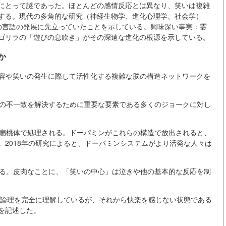
にとって謎であった。ほとんどの感情反応とは異なり、笑いは複雑
する。現代の多角的な研究（神経生物学、進化心理学、社会学）
人間の言語の発展に先立っていたことを示している。興味深い事実：霊
ゴリラの「遊びの息吹き」がその深遠な進化の根源を示している。
か
の受容や笑いの発生に際して活性化する複雑な脳の構造ネットワークを
知の不一致を解決するために重要な要素である多くのジョークに対し
と扁桃体で処理される。ドーパミンがこれらの構造で放出されると、
2018年の研究によると、ドーパミンシステムがより活発な人々は
れる。皮肉なことに、「笑いの中心」は泣きや他の基本的な反応を制
の論理を完全に理解しているが、それから快楽を感じない状態である
を記述した。