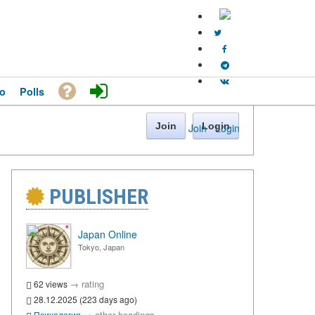
o
Polls
Join
Login
Join
·
Login
PUBLISHER
Japan Online
Tokyo, Japan
→
rating
62 views
28.12.2025 (223 days ago)
→
other headings
Психология