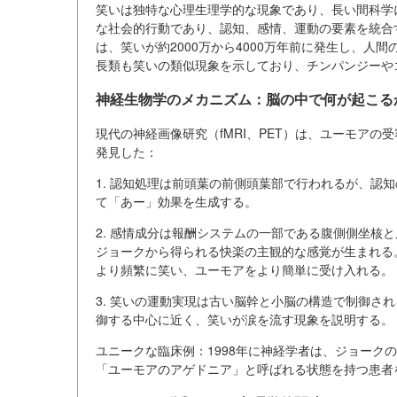
笑いは独特な心理生理学的な現象であり、長い間科学
な社会的行動であり、認知、感情、運動の要素を統合
は、笑いが約2000万から4000万年前に発生し、
長類も笑いの類似現象を示しており、チンパンジーや
神経生物学のメカニズム：脳の中で何が起こる
現代の神経画像研究（fMRI、PET）は、ユーモア
発見した：
1. 認知処理は前頭葉の前側頭葉部で行われるが、認
て「あー」効果を生成する。
2. 感情成分は報酬システムの一部である腹側側坐核
ジョークから得られる快楽の主観的な感覚が生まれる。
より頻繁に笑い、ユーモアをより簡単に受け入れる。
3. 笑いの運動実現は古い脳幹と小脳の構造で制御さ
御する中心に近く、笑いが涙を流す現象を説明する。
ユニークな臨床例：1998年に神経学者は、ジョーク
「ユーモアのアゲドニア」と呼ばれる状態を持つ患者