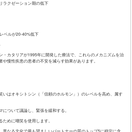
%のリラクゼーション期の低下
ベルが20-40%低下
昇
・カタリアが1995年に開発した療法で、これらのメカニズムを治
者や慢性疾患の患者の不安を減らす効果があります。
笑いはオキシトシン（「信頼のホルモン」）のレベルを高め、属す
マについて議論し、緊張を緩和する。
るために嘲笑を使用します。
、異なる文化で最も望ましいパートナーの質のトップ5に稳定に含