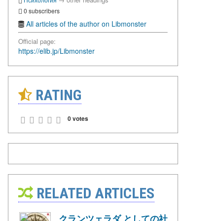
0 subscribers
All articles of the author on Libmonster
Official page:
https://elib.jp/Libmonster
RATING
0 votes
RELATED ARTICLES
クランツェラダ としての社