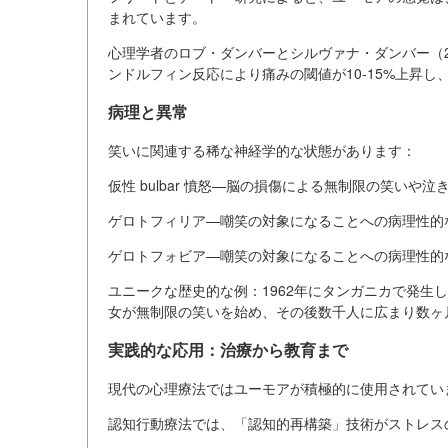
まれています。
心理学者のロブ・ダンバーとシルヴァナ・ダンバー（2
ンドルフィン反応により痛みの閾値が10-15%上昇
病理と異常
笑いに関連する稀な神経学的な状態があります：
仮性 bulbar 憤怒—脳の損傷による無制限の笑いや泣
ゲロトフィリア—嘲笑の対象になることへの病理性的
ゲロトフォビア—嘲笑の対象になることへの病理性的
ユニークな歴史的な例：1962年にタンガニカで発生
女が無制限の笑いを始め、その後数千人に広まり数ヶ
実践的な応用：治療から教育まで
現代の心理療法ではユーモアが積極的に使用されてい
認知行動療法では、「認知的再構築」技術がストレス