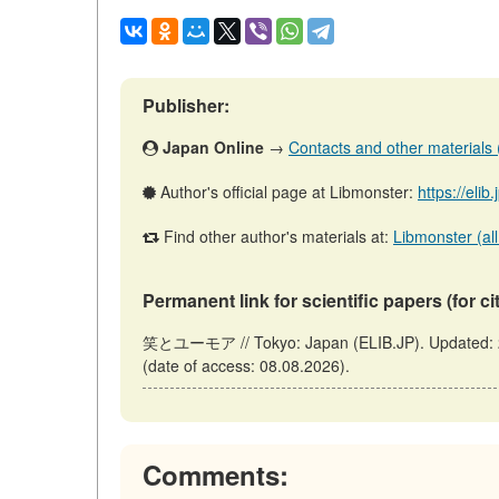
Publisher:
Japan Online
→
Contacts and other materials (a
Author's official page at Libmonster:
https://elib
Find other author's materials at:
Libmonster (all
Permanent link for scientific papers (for ci
笑とユーモア // Tokyo: Japan (ELIB.JP). Updated: 2
(date of access: 08.08.2026).
Comments: