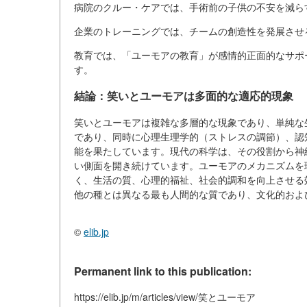
病院のクルー・ケアでは、手術前の子供の不安を減ら
企業のトレーニングでは、チームの創造性を発展させ
教育では、「ユーモアの教育」が感情的正面的なサポー
す。
結論：笑いとユーモアは多面的な適応的現象
笑いとユーモアは複雑な多層的な現象であり、単純な
であり、同時に心理生理学的（ストレスの調節）、認
能を果たしています。現代の科学は、その役割から神
い側面を開き続けています。ユーモアのメカニズムを
く、生活の質、心理的福祉、社会的調和を向上させる
他の種とは異なる最も人間的な質であり、文化的およ
©
elib.jp
Permanent link to this publication:
https://elib.jp/m/articles/view/笑とユーモア