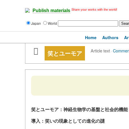
Share your works with the world!
Publish materials
Japan
World
Home
Authors
Ar
Article text
·
Commen
笑とユーモア
笑とユーモア：神経生物学の基盤と社会的機能
導入：笑いの現象としての進化の謎