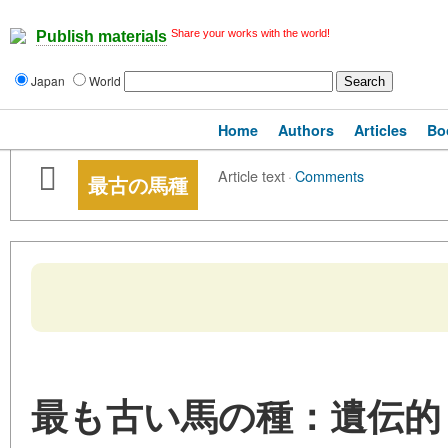
Share your works with the world!
Publish materials
Japan
World
Home
Authors
Articles
Bo
Article text
·
Comments
最古の馬種
最も古い馬の種：遺伝的