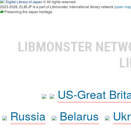
Digital Library of Japan
® All rights reserved.
2023-2026, ELIB.JP is a part of Libmonster, international library network (
open ma
Preserving the Japan heritage
LIBMONSTER NET
L
US-Great Brit
Russia
Belarus
Ukr