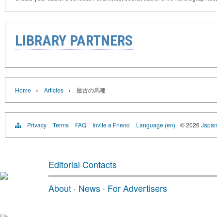
LIBRARY PARTNERS
›
›
Home
Articles
最古の馬種
Privacy
Terms
FAQ
Invite a Friend
Language (en)
© 2026
Japan
Editorial Contacts
About
·
News
·
For Advertisers