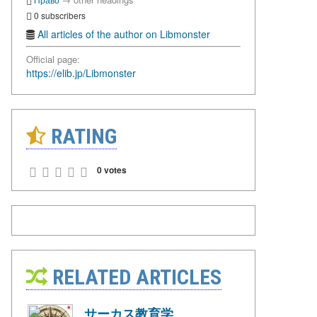
0 subscribers
All articles of the author on Libmonster
Official page:
https://elib.jp/Libmonster
RATING
0 votes
RELATED ARTICLES
サーカス教育学