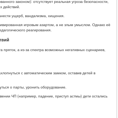
ванного законом): отсутствует реальная угроза безопасности,
х действий.
анести ущерб, вандализма, хищения.
тивированная игровым азартом, а не злым умыслом. Однако её
едагогического реагирования.
твий
та пряток, а из-за спектра возможных негативных сценариев,
хлопнуться с автоматическим замком, оставив детей в
уться о парты, уронить оборудование.
ении ЧП (например, падение, приступ астмы) дети остались