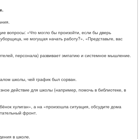
е.
ания.
ие вопросы: «Что могло бы произойти, если бы дверь
 уборщица, не могущая начать работу?», «Представьте, вас
дителей, персонала) развивает эмпатию и системное мышление.
алом школы, чей график был сорван.
езное действие для школы (например, помочь в библиотеке, в
ёнок хулиган», а на «произошла ситуация, обсудите дома
итательный фронт.
дения в школе.