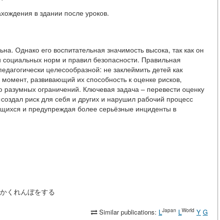
хождения в здании после уроков.
на. Однако его воспитательная значимость высока, так как он
 социальных норм и правил безопасности. Правильная
едагогически целесообразной: не заклеймить детей как
 момент, развивающий их способность к оценке рисков,
 разумных ограничений. Ключевая задача – перевести оценку
создал риск для себя и других и нарушил рабочий процесс
ащихся и предупреждая более серьёзные инциденты в
生徒たちがかくれんぼをする
Japan
World
Similar publications:
L
L
Y
G