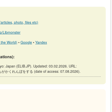
rticles, photo, files etc)
.jp/Libmonster
 the World)
•
Google
•
Yandex
tations):
(ELIB.JP). Updated: 03.02.2026. URL:
徒たちがかくれんぼをする (date of access: 07.08.2026).