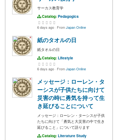
サーカス教育学
Catalog:
Pedagogics
6 days ago
·
From
Japan Online
紙のタオルの日
紙タオルの日
Catalog:
Lifestyle
6 days ago
·
From
Japan Online
メッセージ：ローレン・タ
ーシスが子供たちに向けて
災害の時に勇気を持って生
き延びることについて
メッセージ：ローレン・ターシスが子供
たちに向けて「勇気と大災害の中で生き
延びること」について語ります
Catalog:
Literature Study