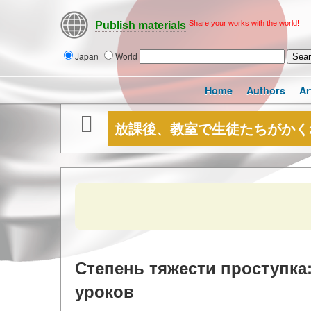
Share your works with the world!
Publish materials
Japan
World
Home
Authors
Ar
放課後、教室で生徒たちがかく
Степень тяжести проступка:
уроков