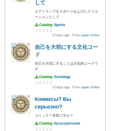
して
エアトラップをスポーツおよびレクリエ
ーションとして
Catalog:
Sports
12 days ago
·
From
Japan Online
自己を大切にする文化コー
ド
自己を大切にすることは文化的コードで
す
Catalog:
Sociology
15 days ago
·
From
Japan Online
Комиксы? Вы
серьезно?
コミック？本気ですか？
Catalog:
Культурология