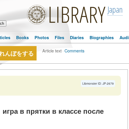
LIBRARY
Japan
ticles
Books
Photos
Files
Diaries
Biographies
Audi
Article text
·
Comments
れんぼをする
Libmonster ID: JP-2679
 игра в прятки в классе после