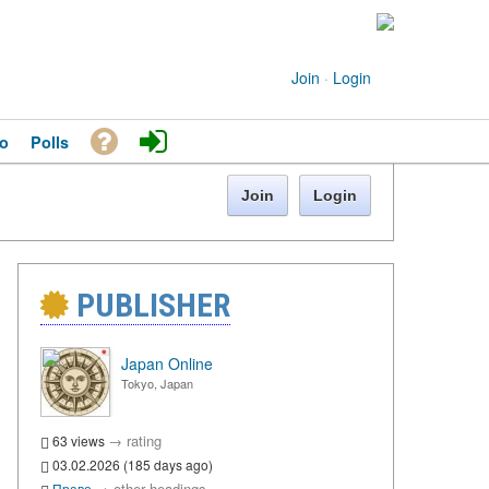
Join
·
Login
o
Polls
Join
Login
PUBLISHER
Japan Online
Tokyo, Japan
→
rating
63 views
03.02.2026 (185 days ago)
→
other headings
Право