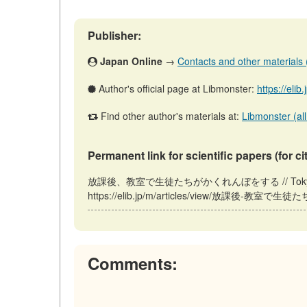
Publisher:
Japan Online
→
Contacts and other materials (a
Author's official page at Libmonster:
https://elib
Find other author's materials at:
Libmonster (all
Permanent link for scientific papers (for ci
放課後、教室で生徒たちがかくれんぼをする // Tokyo: Japan 
https://elib.jp/m/articles/view/放課後-教室で生
Comments: