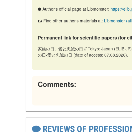
Author's official page at Libmonster:
https://elib
Find other author's materials at:
Libmonster (all
Permanent link for scientific papers (for ci
家族の日、愛と忠誠の日 // Tokyo: Japan (ELIB.JP). Updat
の日-愛と忠誠の日 (date of access: 07.08.2026).
Comments:
REVIEWS OF PROFESSI