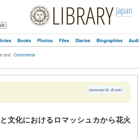
LIBRARY
Japan
ticles
Books
Photos
Files
Diaries
Biographies
Audi
le text
·
Comments
Libmonster ID: JP-3497
国と文化におけるロマッシュカから花火