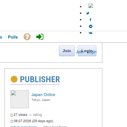
o
Polls
Join
Login
Join
·
Login
PUBLISHER
Japan Online
Tokyo, Japan
→
rating
27 views
08.07.2026 (29 days ago)
→
other headings
Культурология