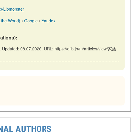
.jp/Libmonster
 the World)
•
Google
•
Yandex
tations):
ed: 08.07.2026. URL: https://elib.jp/m/articles/view/家族
ONAL AUTHORS