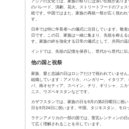
アジアの文化では、家族の祭りには深い伝統がありま
のパレード、演劇、花火、ストリートフードのフェス
統です。中国ではまた、家族の再統一祭が広く祝われ
す。
日本では特に年長者への儀式に注目しています。敬老
日です。この日、家族は一緒に集まり、先祖を称える
す。家族の絆を強化する日常の儀式として、共同の温
インドでは、先祖の記憶を保存し、世代から世代に伝
他の国と祝祭
家族、愛と忠誠の日はロシアだけで祝われていません
組織しています：アメリカ、ハンガリー、イタリア、
バ、南オセティア、スペイン、チリ、ギリシャ、ニカ
ニス、ウズベキスタンなどです。
カザフスタンでは、家族の日を9月の第2日曜日に祝いま
日を9月24日に祝います。中国、タジキスタン、モ
ラテンアメリカの一部の国では、聖瓦レンティンの日
て広く理解されることを示しています。