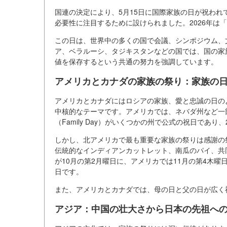
国連の決定により、5月15日に国際家族の日が祝わ
必要性に注目するために設けられました。2026年は
この日は、世界中の多くの国で会議、シンポジウム、
ア、ベラルーシ、タジキスタンなどの国では、国の家
値を保存するという共通の努力を強調しています。
アメリカとカナダの家族の祭り：家族の
アメリカとカナダにはロシアの家族、愛と忠誠の日の
中核的なテーマです。アメリカでは、ネバダ州など一
（Family Day）がいくつかの州で公式の祝日であ
しかし、北アメリカで最も重要な家族の祭りは感謝の
伝統的なインディアンカットレット、南瓜のパイ、共
が10月の第2月曜日に、アメリカでは11月の第4木
日です。
また、アメリカとカナダでは、母の日と父の日が広く
アジア：中国の壮大さから日本の先祖へ