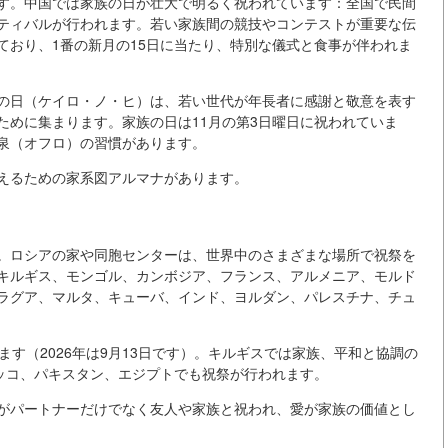
す。中国では家族の日が壮大で明るく祝われています：全国で民間
ティバルが行われます。若い家族間の競技やコンテストが重要な伝
ており、1番の新月の15日に当たり、特別な儀式と食事が伴われま
の日（ケイロ・ノ・ヒ）は、若い世代が年長者に感謝と敬意を表す
ために集まります。家族の日は11月の第3日曜日に祝われていま
泉（オフロ）の習慣があります。
えるための家系図アルマナがあります。
。ロシアの家や同胞センターは、世界中のさまざまな場所で祝祭を
キルギス、モンゴル、カンボジア、フランス、アルメニア、モルド
ラグア、マルタ、キューバ、インド、ヨルダン、パレスチナ、チュ
す（2026年は9月13日です）。キルギスでは家族、平和と協調の
ロッコ、パキスタン、エジプトでも祝祭が行われます。
がパートナーだけでなく友人や家族と祝われ、愛が家族の価値とし