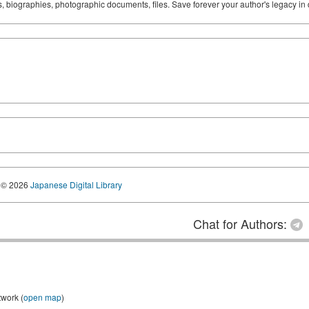
ks, biographies, photographic documents, files. Save forever your author's legacy in 
© 2026
Japanese Digital Library
Chat for Authors:
twork (
open map
)