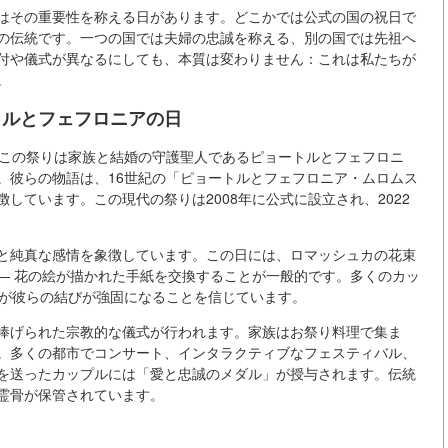
はその重要性を称える日があります。どこかでは公式の国の祝日で
の伝統です。一つの国では夫婦の忠誠を称える、別の国では先祖へ
付や儀式が異なるにしても、本質は変わりません：これは私たちが
。
トルとフェフロニアの日
。この祭りは家族と結婚の守護聖人であるピョートルとフェフロニ
。彼らの物語は、16世紀の「ピョートルとフェフロニア・ムロムス
しています。この現代の祭りは2008年に公式に設立され、2022
と純真な感情を象徴しています。この日には、ロマッシュカの花束
— 花の絵が描かれた手紙を交換することが一般的です。多くのカッ
護が彼らの結びが強固になることを信じています。
捧げられた宗教的な儀式が行われます。家族はお祭り料理で集ま
。多くの都市でコンサート、インタラクティブなフェスティバル、
を送ったカップルには「愛と忠誠のメダル」が授与されます。伝統
霊骨が保管されています。