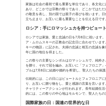
家族は社会の最初で最も重要な単位であり、各文化に
あり、どこかでは宗教の祭りであり、どこかではただ
の敬意を表し、別の国では親子の喜びを祝います。日
立ち止まり、お互いに最も重要なことを伝える日です
ロシア：手にロマッシュカを持つピョー
ロシアでは家族、愛と忠誠の日を7月8日に祝います
ア・ムロムスキーの正教会の記念日に合わせています
キーの物語」に記され、夫婦の忠誠と相互の忠誠を象徴
年に国の地位を得ました。
この祭りの主要なシンボルはロマッシュカで、純粋さ
を贈り、それで冠を編み、お互いに「フェフロニア」
プルは7月8日に結婚や婚約を希望し、聖人たちの保
伝統的には、この日にはピョートルとフェフロニアに
り、お互いに贈り物をし、愛と感謝の言葉を言います
チャリティーアクションが行われます。長年結婚生活
的には、この祭りの中心地はモルモンで、聖人たちの
国際家族の日：国連の世界的な日