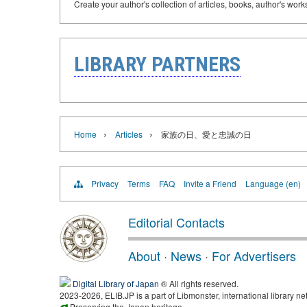
Create your author's collection of articles, books, author's wor
LIBRARY PARTNERS
›
›
Home
Articles
家族の日、愛と忠誠の日
Privacy
Terms
FAQ
Invite a Friend
Language (en)
Editorial Contacts
About
·
News
·
For Advertisers
Digital Library of Japan
® All rights reserved.
2023-2026, ELIB.JP is a part of Libmonster, international library ne
Preserving the Japan heritage