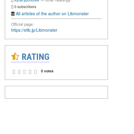
0 subscribers
All articles of the author on Libmonster
Official page:
https://elib.jp/Libmonster
RATING
0 votes