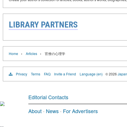
LIBRARY PARTNERS
›
›
Home
Articles
官僚の心理学
Privacy
Terms
FAQ
Invite a Friend
Language (en)
© 2026
Japan
Editorial Contacts
About
·
News
·
For Advertisers