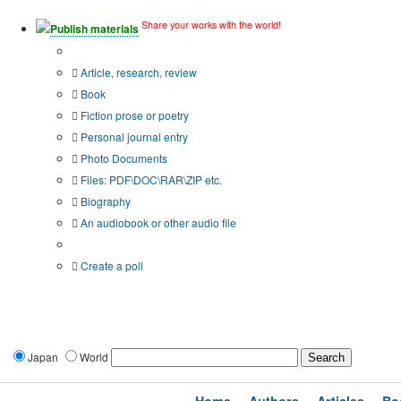
Share your works with the world!
Publish materials
Publication type?
Article, research, review
Book
Fiction prose or poetry
Personal journal entry
Photo Documents
Files: PDF\DOC\RAR\ZIP etc.
Biography
An audiobook or other audio file
Additional options:
Create a poll
Japan
World