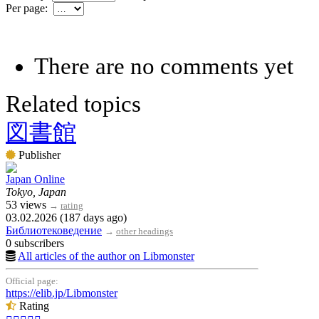
Per page:
There are no comments yet
Related topics
図書館
Publisher
Japan Online
Tokyo, Japan
53 views
→
rating
03.02.2026 (187 days ago)
Библиотековедение
→
other headings
0 subscribers
All articles of the author on Libmonster
Official page:
https://elib.jp/Libmonster
Rating