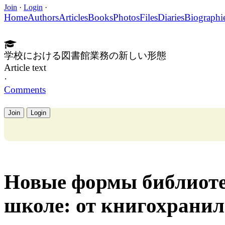
Join
·
Login
·
Home
Authors
Articles
Books
Photos
Files
Diaries
Biographi
学校における図書館業務の新しい形態
Article text
·
Comments
Join
Login
Новые формы библиоте
школе: от книгохрани