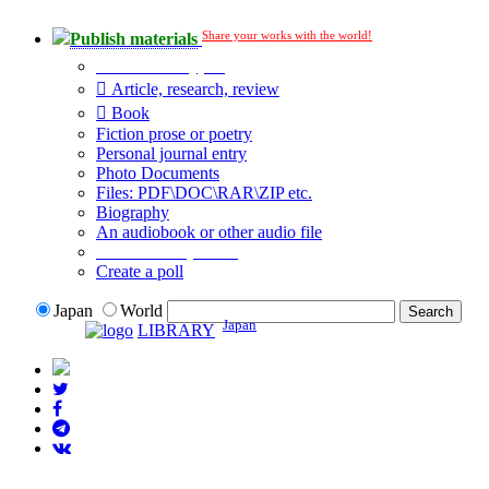
Share your works with the world!
Publish materials
Publication type?
Article, research, review
Book
Fiction prose or poetry
Personal journal entry
Photo Documents
Files: PDF\DOC\RAR\ZIP etc.
Biography
An audiobook or other audio file
Additional options:
Create a poll
Japan
World
Japan
LIBRARY