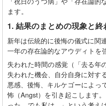
「祝日のうつ病」や「存在論的
ます。
1. 結果のまとめの現象と
新年は伝統的に後悔の儀式に関
一年の存在論的なアウディトを
失われた時間の感覚（「去る年
失われた機会、自分自身に対す
悪感、後悔、キルケゴーによっ
怖（Angst）を引き起こします
った、でも私は...」という考