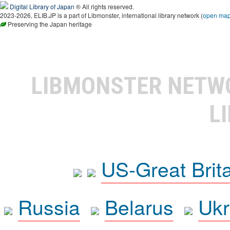
Digital Library of Japan
® All rights reserved.
2023-2026, ELIB.JP is a part of Libmonster, international library network (
open ma
Preserving the Japan heritage
LIBMONSTER NET
L
US-Great Brit
Russia
Belarus
Ukr