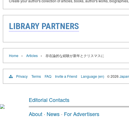
Create your author's collection of articles, books, author's works, biographies
LIBRARY PARTNERS
›
›
Home
Articles
存在論的な経験が新年とクリスマスに
Privacy
Terms
FAQ
Invite a Friend
Language (en)
© 2026
Japan
Editorial Contacts
About
·
News
·
For Advertisers