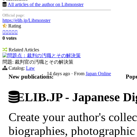
All articles of the author on Libmonster
Official page:
https://elib.jp/Libmonster
Rating





0 votes
Related Articles
問題点：裁判の汚職とその解決策
問題: 裁判官の汚職とその解決策
Catalog:
Law
14 days ago
·
From
Japan Online
New publications:
Popu
ELIB.JP - Japanese Dig
Create your author's collec
biographies, photographic 