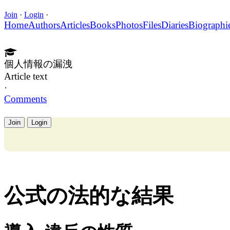
Join
·
Login
·
Home
Authors
Articles
Books
Photos
Files
Diaries
Biographi
個人情報の漏洩
Article text
·
Comments
Join
Login
公式の法的な結果