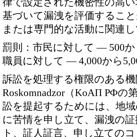
律で設定された機密性の高い
基づいて漏洩を評価すること
または専門的な活動に関連し
罰則：市民に対して — 500か
職員に対して — 4,000から5
訴訟を処理する権限のある機
Roskomnadzor（KоАП РФ
訟を提起するためには、地域のRo
に苦情を申し立て、漏洩の証
ト、証人証言、申し立てのコ