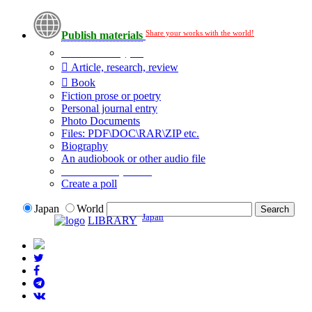
Share your works with the world!
Publish materials
Publication type?
Article, research, review
Book
Fiction prose or poetry
Personal journal entry
Photo Documents
Files: PDF\DOC\RAR\ZIP etc.
Biography
An audiobook or other audio file
Additional options:
Create a poll
Japan
World
Japan
LIBRARY