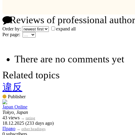
Reviews of professional author
Order by:
expand all
Per page:
There are no comments yet
Related topics
違反
Publisher
Japan Online
Tokyo, Japan
43 views
→
rating
18.12.2025 (233 days ago)
Право
→
other headings
0 subscribers