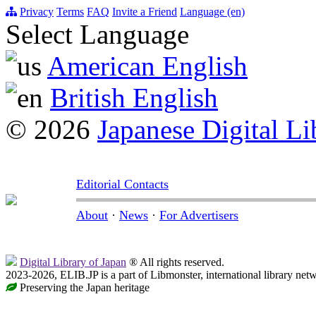
Privacy
Terms
FAQ
Invite a Friend
Language (en)
Select Language
American English
British English
© 2026
Japanese Digital Li
Editorial Contacts
About
·
News
·
For Advertisers
Digital Library of Japan
® All rights reserved.
2023-2026, ELIB.JP is a part of Libmonster, international library net
Preserving the Japan heritage