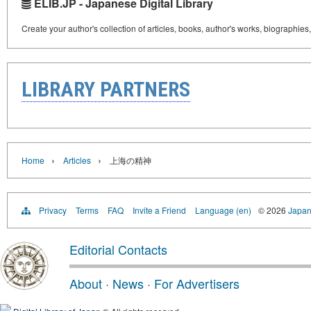
ELIB.JP - Japanese Digital Library
Create your author's collection of articles, books, author's works, biographies
LIBRARY PARTNERS
›
›
Home
Articles
上海の精神
Privacy
Terms
FAQ
Invite a Friend
Language (en)
© 2026
Japan
Editorial Contacts
About
·
News
·
For Advertisers