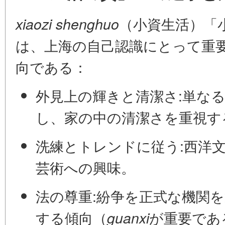
（小資生活）「
xiaozi shenghuo
は、上海の自己認識にとって重
向である：
外見上の輝きと清潔さ:
単な
し、家の中の清潔さを重視す
洗練とトレンドに従う:
西洋
芸術への興味。
法の尊重:
紛争を正式な機関
する傾向（
が重要であ
guanxi