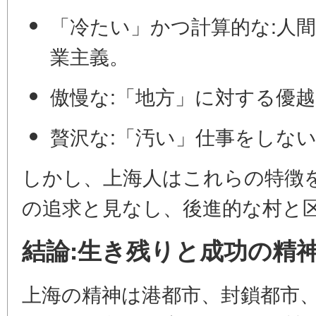
「冷たい」かつ計算的な:
人
業主義。
傲慢な:
「地方」に対する優越
贅沢な:
「汚い」仕事をしない
しかし、上海人はこれらの特徴
の追求
と見なし、
後進的な
村と
結論:生き残りと成功の精
上海の精神は港都市、封鎖都市