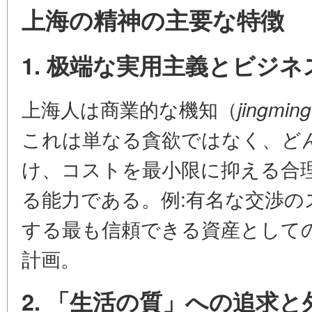
上海の精神の主要な特徴
1. 极端な実用主義とビジ
上海人は商業的な機知（
jingming
これは単なる貪欲ではなく、ど
け、コストを最小限に抑える
合
る能力
である。例:有名な交渉の
する最も信頼できる資産として
計画。
2. 「生活の質」への追求