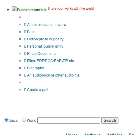
Share your works with the world!
Publish materials
Publication type?
Article, research, review
Book
Fiction prose or poetry
Personal journal entry
Photo Documents
Files: PDF\DOC\RAR\ZIP etc.
Biography
An audiobook or other audio file
Additional options:
Create a poll
Japan
World