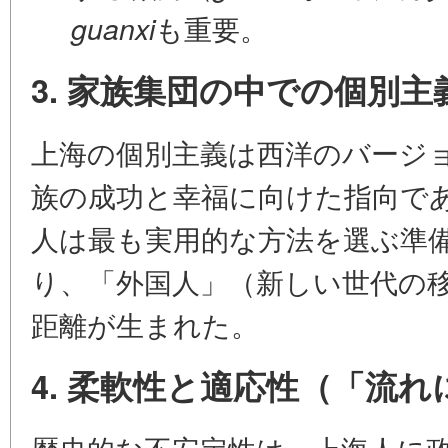
も重要。
guanxi
3. 家族集団の中での個別主
上海の個別主義は西洋のバージ
族の成功と幸福に向けた指向
で
人は最も実用的な方法を選ぶ準
り、「外国人」（新しい世代の
距離が生まれた。
4. 柔軟性と適応性（「流
歴史的な不安定性は、上海人に