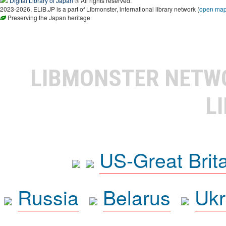
Digital Library of Japan
® All rights reserved.
2023-2026, ELIB.JP is a part of Libmonster, international library network (
open ma
Preserving the Japan heritage
LIBMONSTER NET
L
US-Great Brit
Russia
Belarus
Ukr