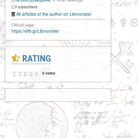
0 subscribers
All articles of the author on Libmonster
Official page:
https://elib.jp/Libmonster
RATING
0 votes