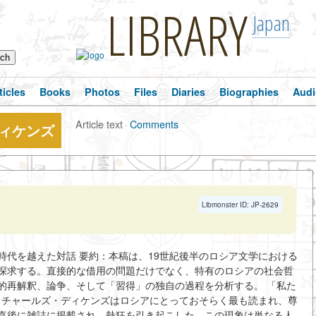
LIBRARY
Japan
ticles
Books
Photos
Files
Diaries
Biographies
Audi
Article text
·
Comments
ィケンズ
Libmonster ID: JP-2629
時代を越えた対話 要約：本稿は、19世紀後半のロシア文学における
探求する。直接的な借用の問題だけでなく、特有のロシアの社会哲
的再解釈、論争、そして「習得」の独自の過程を分析する。 「私た
ば、チャールズ・ディケンズはロシアにとっておそらく最も読まれ、尊
直後に雑誌に掲載され、熱狂を引き起こした。この現象は単なる人