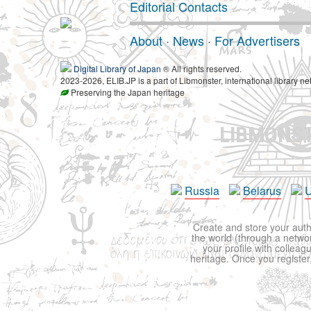
Editorial Contacts
About
·
News
·
For Advertisers
Digital Library of Japan
® All rights reserved.
2023-2026, ELIB.JP is a part of Libmonster, international library ne
Preserving the Japan heritage
LIBMONS
Russia
Belarus
U
Create and store your autho
the world (through a network
your profile with colleag
heritage. Once you register,