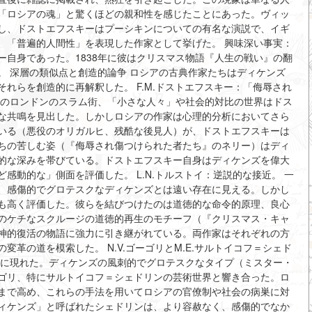
「ロシアの魂」と驚くほどの親和性を感じたことにあった。ヴィッ
し、ドストエフスキーはプーシキンについての有名な演説で、イギ
、「普遍的人間性」を表現した作家として挙げた。 興味深い事実：
自身であった。1838年に彼はクリスマス物語『人生の戦い』の翻
。 深層の類似点と創造的論争 ロシアの古典作家たちはディケンズ
れらを創造的に再解釈した。 F.M.ドストエフスキー：「侮辱され
ズのロンドンのスラム街、「小さな人々」や社会的対比の世界はドス
な共鳴を見出した。しかしロシアの作家は心理的分析においてさら
いる（悪役のオリガルヒ、残酷な後見人）が、ドストエフスキーは
ちの苦しむ姿（『侮辱され傷つけられた者たち』のネリー）はディ
的な深みを帯びている。ドストエフスキー自身はディケンズを偉大
感動的な」側面を評価した。 L.N.トルストイ：逆説的な接近。 一
、感傷的でグロテスクなディケンズとは遠い存在に見える。しかし
も高く評価した。彼らを結びつけたのは道徳的な命令的原理、良心
のケチなスクルージの道徳的再生のモチーフ（『クリスマス・キャ
神的復活の物語に強力に引き継がれている。両作家はそれぞれの方
革の道を模索した。 N.V.ゴーゴリとM.E.サルトイコフ＝シェド
域に現れた。ディケンズの風刺的でグロテスクなタイプ（ミスター・
ゴリ、特にサルトイコフ＝シェドリンの芸術世界と響き合った。ロ
まで高め、これらの手法を用いてロシアの官僚制や社会の病巣に対
ィケンズ」と呼ばれたシェドリンは、より容赦なく、感傷的でなか