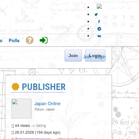
o
Polls
Join
Login
Join
·
Login
PUBLISHER
Japan Online
Tokyo, Japan
→
rating
44 views
26.01.2026 (194 days ago)
→
other headings
Литературоведение