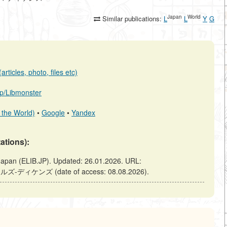
Japan
World
Similar publications:
L
L
Y
G
rticles, photo, files etc)
.jp/Libmonster
 the World)
•
Google
•
Yandex
tations):
LIB.JP). Updated: 26.01.2026. URL:
ールズ-ディケンズ (date of access: 08.08.2026).