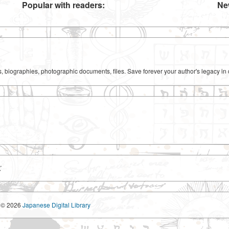
Popular with readers:
Ne
ks, biographies, photographic documents, files. Save forever your author's legacy in 
ズ
© 2026
Japanese Digital Library