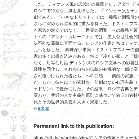
った。 ディケンズ風の忠誠心の葛藤とロシア文学 
ロシアで特別な土壌を見出した。 『ドンビー父と子
劇である。 『小さなドリット』では、義務と刑務所
さらに深められ哲学的に重みを持った。ドストエフス
る家族の対立ではなく、「世界の調和」への義務と苦
トイの『アンナ・カレーニナ』では、主人公は社会的
決不能な葛藤に直面する。ロシアの作家たちはディケ
元へと移した。 興味深い事実：ドストエフスキーの
家の多くの書き込みがある。特に『冷たい家』と『我
なく、対等な対話 ディケンズのロシア文学への影響
経験を同化し、それを自らの伝統の有機的な一部に変
され傷つけられた者たち」への共感、「偶然の家族」
だ。しかし彼らはこの素材を、前例のない心理主義（
ェドリン）で豊かにした。その結果、ロシア古典とデ
変わり、共通の人文主義的原則に基づいて独自の独特
代とその世界的意義を大きく規定した。
©
elib.jp
Permanent link to this publication:
https://elib.jp/m/articles/view/ロシアの作家とチ