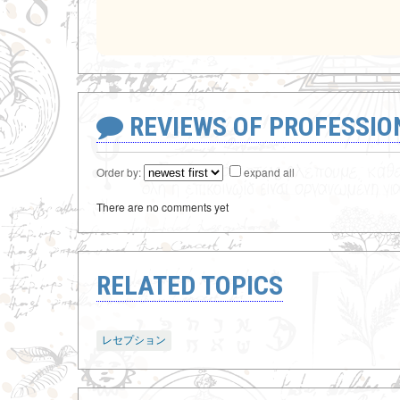
REVIEWS OF PROFESSI
Order by:
expand all
There are no comments yet
RELATED TOPICS
レセプション