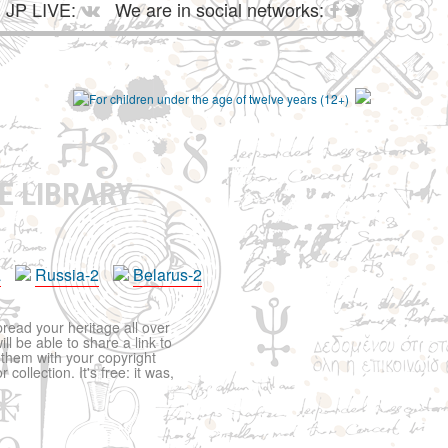
JP LIVE:
We are in social networks:
E LIBRARY
a
Russia-2
Belarus-2
pread your heritage all over
ll be able to share a link to
t them with your copyright
ollection. It's free: it was,