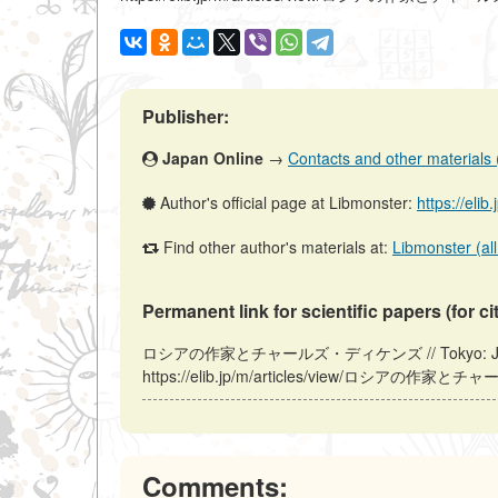
Publisher:
Japan Online
→
Contacts and other materials (a
Author's official page at Libmonster:
https://elib
Find other author's materials at:
Libmonster (all
Permanent link for scientific papers (for ci
ロシアの作家とチャールズ・ディケンズ // Tokyo: Japan (E
https://elib.jp/m/articles/view/ロシアの作家とチャ
Comments: