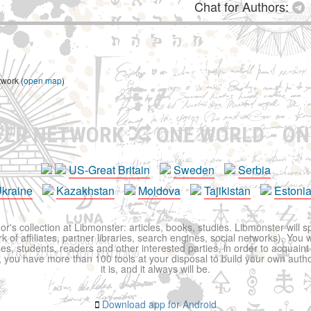
Chat for Authors:
twork (
open map
)
TER NETWORK
ONE WORLD - ON
US-Great Britain
Sweden
Serbia
kraine
Kazakhstan
Moldova
Tajikistan
Estoni
r's collection at Libmonster: articles, books, studies. Libmonster will s
 of affiliates, partner libraries, search engines, social networks). You wi
ues, students, readers and other interested parties, in order to acquain
 you have more than 100 tools at your disposal to build your own author c
it is, and it always will be.
Download app for Android