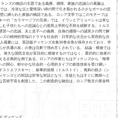
ディケンズの物語の主題である義務、感情、家族の忠誠心の葛藤は、
』では、冷淡な父と愛情深い姉の間で引き裂かれる小さなポールの悲
の壁に縛られた家族の物語である。 ロシア文学ではこのモチーフは
キーの『カラマーゾフの兄弟』では、イワンとアリョーシャは単な
しむ子供たちへの忠誠心との形而上学的な不和を経験する。トルス
慣習への忠誠、夫と息子への義務、自身の感情への誠実さの間で解
ンズの精神的苦悩のドラマを社会的・日常的な次元から実存的な次
個人蔵書には、英語版ディケンズ全集30巻全巻が保存されており、作
らが共通の友』の巻は注釈で埋め尽くされている。 結論：模倣では
は、偉大な国民文化が盲目的に模倣するのではなく、選択的に他者の
える古典的な例である。ロシアの作家たちはディケンズから「侮辱
への関心、鮮やかな社会的・心理的タイプの創造技術を受け継い
ドストエフスキー）、叙事的規模（トルストイ）、風刺の鋭さ（シ
ィケンズとの対話は対等な対話となり、生徒たちはすぐに教師へと
な芸術宇宙を創造した。この創造的な融合は、ロシア散文の黄金時
ャールズ-ディケンズ