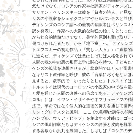
気だけでなく、ロシアの作家や批評家がディケンズに
サリオン・ベリンスキーは彼を「貧者の詩人」と見な
リスの小説家をシェイクスピアやセルバンテスと並び
ディケンズのロシア語への最初の翻訳者はベリンスキー
訳を発表し、作家への大衆的な熱狂の始まりとなった
から社会的情熱だけでなく、美学的原則も受け取り、そ
傷つけられた者たち」から「地下室」へ。 ディケン
トエフスキーの初期作品（『貧しい人々』）に直接的
に進んだ。ディケンズでは悪はしばしば人格化されて
人間の魂の中の悪の形而上学に関心を持つ。子どもた
ケンズの孤児を連想させるが、悲劇的でほとんど聖書
なキリスト教作家と呼び、彼の「言葉に尽くせないほど
見すると、叙事的で「ゆったりとした」トルストイは
トルストイは現代のヨーロッパの小説家の中で彼を最
と愛を通じた人間の改善への信念である。ディケンズ
ロル』）は、イワン・イリイチやネフリュードフの精
法で、革命ではなく個人的な道徳的努力を通じて世界の変
リン：グロテスクと風刺。 ここでの影響は詩学の領
バンブル、ウリア・ヒップ）を創出する才能は、ゴー
シアの風刺作家たちはディケンズの誇張と皮肉を極限
する容赦ない批判を展開した。しばしば「ロシアのデ