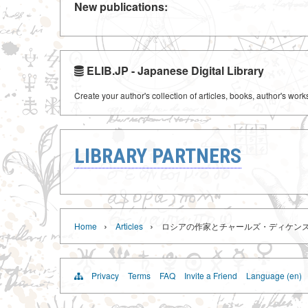
New publications:
ELIB.JP - Japanese Digital Library
Create your author's collection of articles, books, author's wor
LIBRARY PARTNERS
›
›
Home
Articles
ロシアの作家とチャールズ・ディケン
Privacy
Terms
FAQ
Invite a Friend
Language (en)