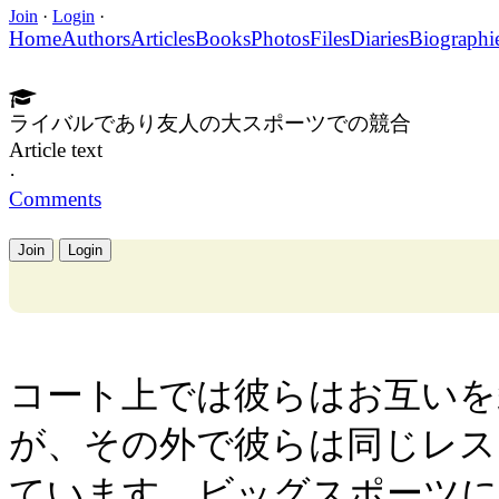
Join
·
Login
·
Home
Authors
Articles
Books
Photos
Files
Diaries
Biographi
ライバルであり友人の大スポーツでの競合
Article text
·
Comments
Join
Login
コート上では彼らはお互いを
が、その外で彼らは同じレス
ています。ビッグスポーツに