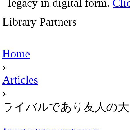
legacy in digital form.
Cli
Library Partners
Home
›
Articles
›
ライバルであり友人の大