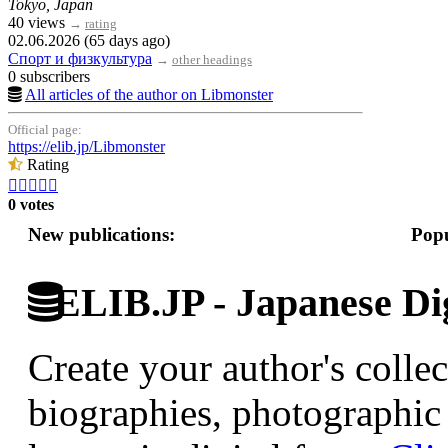
Tokyo, Japan
40 views
→
rating
02.06.2026 (65 days ago)
Спорт и физкультура
→
other headings
0 subscribers
All articles of the author on Libmonster
Official page:
https://elib.jp/Libmonster
Rating





0 votes
New publications:
Popu
ELIB.JP - Japanese Dig
Create your author's collec
biographies, photographic 