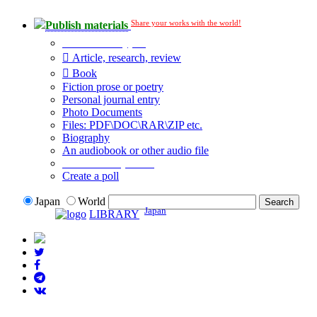
Share your works with the world!
Publish materials
Publication type?
Article, research, review
Book
Fiction prose or poetry
Personal journal entry
Photo Documents
Files: PDF\DOC\RAR\ZIP etc.
Biography
An audiobook or other audio file
Additional options:
Create a poll
Japan
World
Japan
LIBRARY