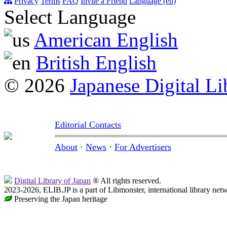
Privacy
Terms
FAQ
Invite a Friend
Language (en)
Select Language
American English
British English
© 2026
Japanese Digital Li
Editorial Contacts
About
·
News
·
For Advertisers
Digital Library of Japan
® All rights reserved.
2023-2026, ELIB.JP is a part of Libmonster, international library net
Preserving the Japan heritage