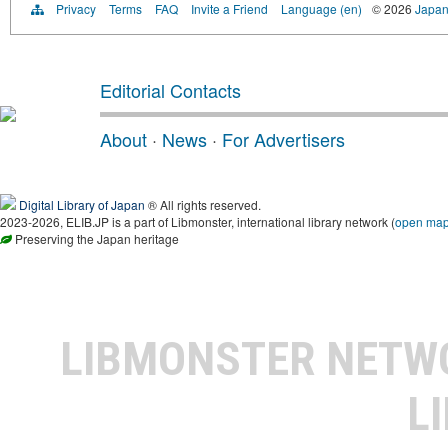
Privacy
Terms
FAQ
Invite a Friend
Language (en)
© 2026
Japan
Editorial Contacts
About
·
News
·
For Advertisers
Digital Library of Japan
® All rights reserved.
2023-2026, ELIB.JP is a part of Libmonster, international library network (
open ma
Preserving the Japan heritage
LIBMONSTER NET
L