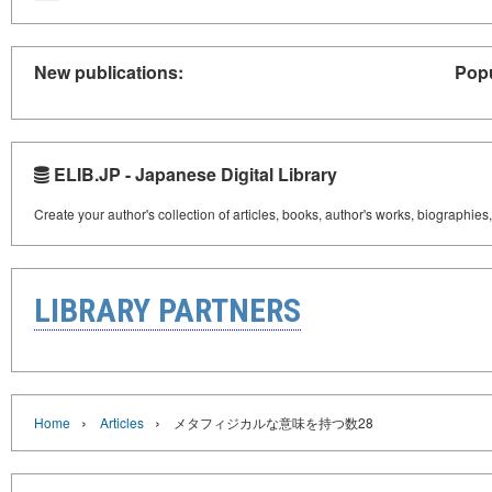
New publications:
Popu
ELIB.JP - Japanese Digital Library
Create your author's collection of articles, books, author's works, biographies
LIBRARY PARTNERS
›
›
Home
Articles
メタフィジカルな意味を持つ数28