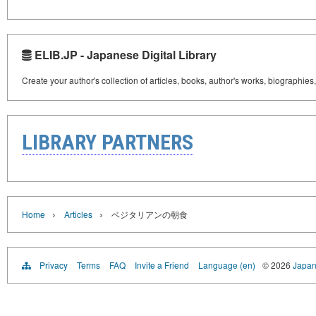
ELIB.JP - Japanese Digital Library
Create your author's collection of articles, books, author's works, biographies
LIBRARY PARTNERS
›
›
Home
Articles
ベジタリアンの朝食
Privacy
Terms
FAQ
Invite a Friend
Language (en)
© 2026
Japan