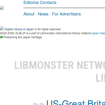
Editorial Contacts
About
·
News
·
For Advertisers
Digital Library of Japan
® All rights reserved.
2023-2026, ELIB.JP is a part of Libmonster, international library network (
open ma
Preserving the Japan heritage
LIBMONSTER NET
L
US-Great Brit