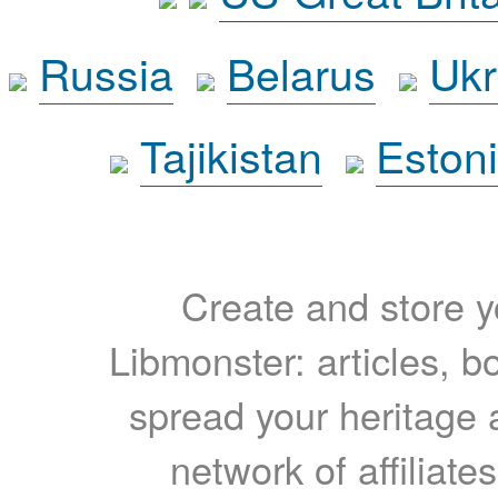
Russia
Belarus
Ukr
Tajikistan
Eston
Create and store yo
Libmonster: articles, b
spread your heritage a
network of affiliates