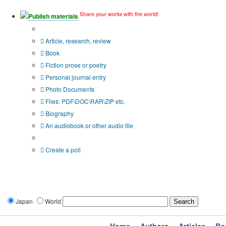
Share your works with the world!
Publish materials
Publication type?
Article, research, review
Book
Fiction prose or poetry
Personal journal entry
Photo Documents
Files: PDF\DOC\RAR\ZIP etc.
Biography
An audiobook or other audio file
Additional options:
Create a poll
Japan
World