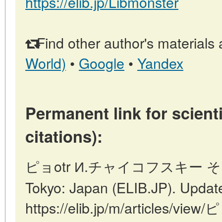
https://elib.jp/Libmonster
Find other author's materials 
World)
•
Google
•
Yandex
Permanent link for scienti
citations):
ピョotr И.チャイコフスキー そし
Tokyo: Japan (ELIB.JP). Updat
https://elib.jp/m/articles