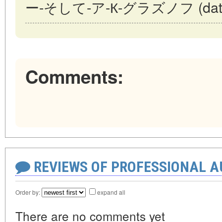
ー-そして-ア-К-グラズノフ (date of
Comments:
REVIEWS OF PROFESSIONAL 
Order by:
expand all
There are no comments yet