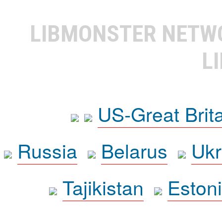
LIBMONSTER NET
L
US-Great Brit
Russia
Belarus
Ukr
Tajikistan
Eston