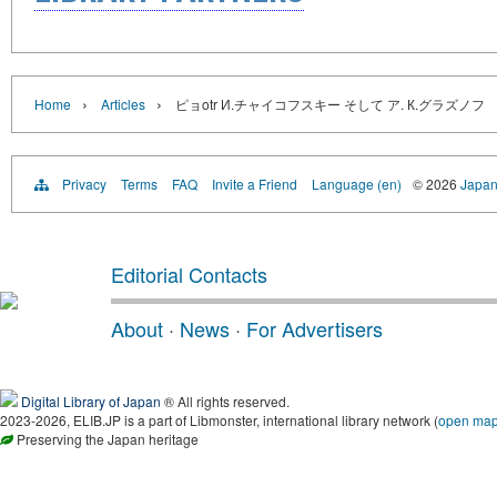
›
›
Home
Articles
ピョotr И.チャイコフスキー そして ア. К.グラズノフ
Privacy
Terms
FAQ
Invite a Friend
Language (en)
© 2026
Japan
Editorial Contacts
About
·
News
·
For Advertisers
Digital Library of Japan
® All rights reserved.
2023-2026, ELIB.JP is a part of Libmonster, international library network (
open ma
Preserving the Japan heritage