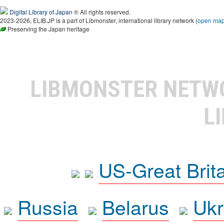
Digital Library of Japan
® All rights reserved.
2023-2026, ELIB.JP is a part of Libmonster, international library network (
open ma
Preserving the Japan heritage
LIBMONSTER NET
L
US-Great Brit
Russia
Belarus
Ukr