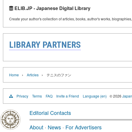
ELIB.JP - Japanese Digital Library
Create your author's collection of articles, books, author's works, biographies
LIBRARY PARTNERS
›
›
Home
Articles
テニスのファン
Privacy
Terms
FAQ
Invite a Friend
Language (en)
© 2026
Japan
Editorial Contacts
About
·
News
·
For Advertisers