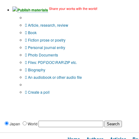
Share your works with the world!
Publish materials
Publication type?
Article, research, review
Book
Fiction prose or poetry
Personal journal entry
Photo Documents
Files: PDF\DOC\RAR\ZIP etc.
Biography
An audiobook or other audio file
Additional options:
Create a poll
Japan
World