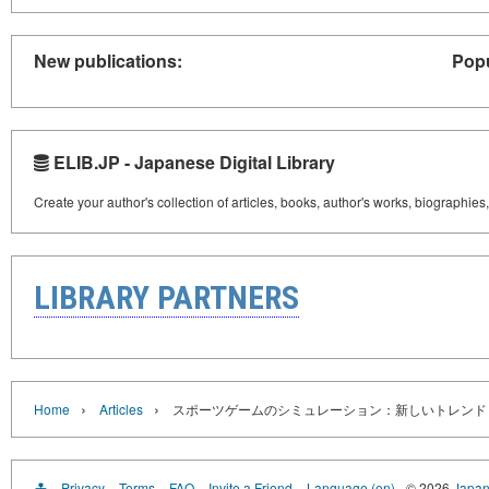
New publications:
Popu
ELIB.JP - Japanese Digital Library
Create your author's collection of articles, books, author's works, biographies
LIBRARY PARTNERS
›
›
Home
Articles
スポーツゲームのシミュレーション：新しいトレンド
Privacy
Terms
FAQ
Invite a Friend
Language (en)
© 2026
Japan