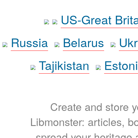
US-Great Brit
Russia
Belarus
Ukr
Tajikistan
Eston
Create and store yo
Libmonster: articles, b
spread your heritage a