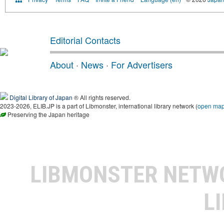
Editorial Contacts
About
·
News
·
For Advertisers
Digital Library of Japan
® All rights reserved.
2023-2026, ELIB.JP is a part of Libmonster, international library network (
open ma
Preserving the Japan heritage
LIBMONSTER NET
L