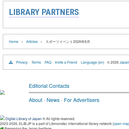
LIBRARY PARTNERS
›
›
Home
Articles
スポーツイベント2026年6月
Privacy
Terms
FAQ
Invite a Friend
Language (en)
© 2026
Japan
Editorial Contacts
About
·
News
·
For Advertisers
Digital Library of Japan
® All rights reserved.
2023-2026, ELIB.JP is a part of Libmonster, international library network (
open ma
Preserving the Japan heritage