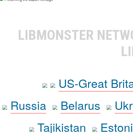
LIBMONSTER NET
L
US-Great Brit
Russia
Belarus
Ukr
Tajikistan
Eston