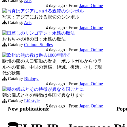
Catalog:
Arts
4 days ago
·
From
Japan Online
写真はアジアにおける親睦のシンボル
写真：アジアにおける親切のシンボル
Catalog:
Arts
4 days ago
·
From
Japan Online
日差しのリンゴデン：永遠の魔法
おもちゃの橋の日：永遠の魔法
Catalog:
Cultural Studies
4 days ago
·
From
Japan Online
欧州の熊の数は過去1000年間で
歐州の熊の人口変動の歴史：ポルトガルからウラ
ルへの変遷、中世の豊穣、絶滅、復活、そして現
代の状態
Catalog:
Biology
4 days ago
·
From
Japan Online
朝の儀式とその特徴が異なる国ごとに
朝の儀式とその特徴は各国で異なります
Catalog:
Lifestyle
5 days ago
·
From
Japan Online
New publications:
Popu