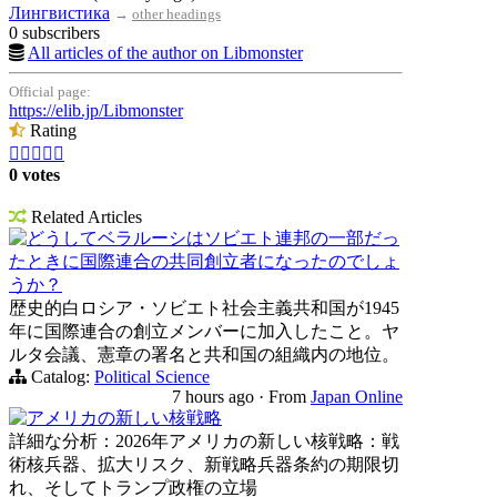
Лингвистика
→
other headings
0 subscribers
All articles of the author on Libmonster
Official page:
https://elib.jp/Libmonster
Rating





0 votes
Related Articles
どうしてベラルーシはソビエト連邦の一部だっ
たときに国際連合の共同創立者になったのでしょ
うか？
歴史的白ロシア・ソビエト社会主義共和国が1945
年に国際連合の創立メンバーに加入したこと。ヤ
ルタ会議、憲章の署名と共和国の組織内の地位。
Catalog:
Political Science
7 hours ago
·
From
Japan Online
アメリカの新しい核戦略
詳細な分析：2026年アメリカの新しい核戦略：戦
術核兵器、拡大リスク、新戦略兵器条約の期限切
れ、そしてトランプ政権の立場