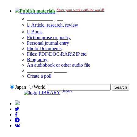
Share your works with the world!
Publish materials
Publication type?
Article, research, review
Book
Fiction prose or poetry
Personal journal entry
Photo Documents
Files: PDF\DOC\RAR\ZIP etc.
Biography
An audiobook or other audio file
Additional options:
Create a poll
Japan
World
Japan
LIBRARY