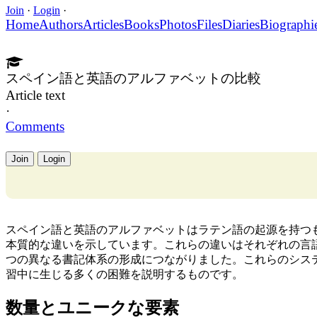
Join
·
Login
·
Home
Authors
Articles
Books
Photos
Files
Diaries
Biographi
スペイン語と英語のアルファベットの比較
Article text
·
Comments
Join
Login
スペイン語と英語のアルファベットはラテン語の起源を持つ
本質的な違いを示しています。これらの違いはそれぞれの言
つの異なる書記体系の形成につながりました。これらのシス
習中に生じる多くの困難を説明するものです。
数量とユニークな要素