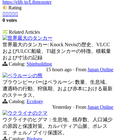
https://elib.jp/Libmonster
Rating





0 votes
Related Articles
世界最大のタンカー
世界最大のタンカー: Knock Nevisの歴史、VLCC
およびULCC船級、TI超タンカーの特徴。積載量
および寸法の記録
Catalog:
Shipbuilding
15 hours ago
·
From
Japan Online
ベラルーシの熊
ブラウンビーバーはベラルーシ: 数量、生息域、
遭遇時の行動、狩猟期、および赤本における最新
のステータス。
Catalog:
Ecology
Yesterday
·
From
Japan Online
ウクライナのクマ
ウクライナのヒグマ：生息地、残存数、人口減少
の原因と保護対策。カルパティア山脈、ポレス
エ、チェルノブイリ保護区。
Catalog:
Biology