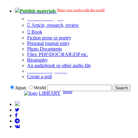
Share your works with the world!
Publish materials
Publication type?
Article, research, review
Book
Fiction prose or poetry
Personal journal entry
Photo Documents
Files: PDF\DOC\RAR\ZIP etc.
Biography
An audiobook or other audio file
Additional options:
Create a poll
Japan
World
Japan
LIBRARY