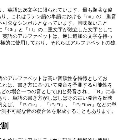
り、英語は26文字に限られています。最も顕著な違
り、これはラテン語の単語における「nn」の二重音
不可欠なシンボルとなっています。興味深いこと
に「Ch」と「Ll」の二重文字が独立した文字として
。英語のアルファベットは、逆に追加の文字を持っ
を積極的に使用しており、それらはアルファベットの独
語のアルファベットは高い音韻性を特徴としてお
これは、書き方に基づいて発音を予測する可能性を
どの場合一つの音として[β]と発音され、「B」に非
あり、単語の書き方がしばしばその古い発音を反映
*a*te」、「c*a*t」、「f*a*ther」などの単
予測不可能な音の複合体を形成することもあります。
役割