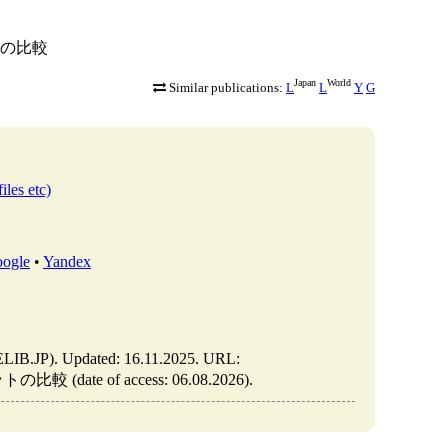
ベットの比較
Japan
World
Similar publications:
L
L
Y
G
iles etc)
ogle
•
Yandex
. Updated: 16.11.2025. URL:
較 (date of access: 06.08.2026).