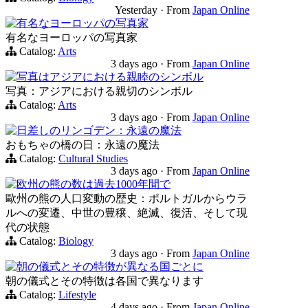
Yesterday
·
From
Japan Online
有名なヨーロッパの写真家
有名なヨーロッパの写真家
Catalog:
Arts
3 days ago
·
From
Japan Online
写真はアジアにおける親睦のシンボル
写真：アジアにおける親切のシンボル
Catalog:
Arts
3 days ago
·
From
Japan Online
日差しのリンゴデン：永遠の魔法
おもちゃの橋の日：永遠の魔法
Catalog:
Cultural Studies
3 days ago
·
From
Japan Online
欧州の熊の数は過去1000年間で
歐州の熊の人口変動の歴史：ポルトガルからウラ
ルへの変遷、中世の豊穣、絶滅、復活、そして現
代の状態
Catalog:
Biology
3 days ago
·
From
Japan Online
朝の儀式とその特徴が異なる国ごとに
朝の儀式とその特徴は各国で異なります
Catalog:
Lifestyle
4 days ago
·
From
Japan Online