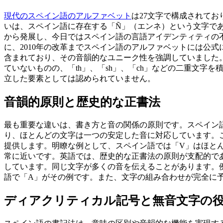
現代のスペイン語のアルファベット
は27文字で構成されてお
いは、スペイン語に存在する「Ñ」（エンネ）という文字であ
から発展し、今日ではスペイン語の言語アイデンティティの
に、2010年の改革までスペイン語のアルファベットには公式
含まれており、その音韻的なユニーク性を強調していました
ていないものの、「th」、「sh」、「ch」などの二重文字
立した要素としては認められていません。
音韻的原則と歴史的な正書法
最も重要な違いは、書き方と音の関係の原則です。スペイン
り、ほとんどの文字は一つの安定した音に対応しています。
提供します。明瞭な例として、スペイン語では「V」はほとん
常に近いです。英語では、歴史的な正書法の原則が支配的で
しています。同じ文字が多くの音を伝えることがあります。例えば、「f
語で「A」がその例です。また、文字の組み合わせが完全に
ディアクリティカル記号と無音文字の