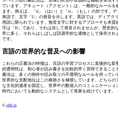
スペイン語の書記法は、意味の区別や音韻的な機能を実現す
ています。アキュート（アクセント）は、一般的なルールを
ます。例えば、「sí」（はい）と「si」（もし）の対です。ディエ
単語で、文字「U」の発音を示します。英語では、ディアク
用語に限られています。無音文字に対するアプローチも本質
字は「H」であり、それは決して発音されませんが、歴史的
常に多く、それらはしばしば語源学的な遺物として保存されます。例
です。
言語の世界的な普及への影響
これらの正書法の特徴は、言語の学習プロセスに直接的な影
的透明性は、初心者が読み書きを比較的早く習得できること
書法は、多くの例外や読み取りの不透明なルールを持ってい
世界的な支配地位はこの複雑さを補償しています。どちらの
な文化的遺産を固定し、世界中の数億人のコミュニケーショ
時代においても動的なシステムとして発展を続けています。
©
elib.jp