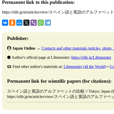
Permanent link to this publication:
https://elib.jp/m/articles/view/スペイン語と英語のアルファ
Publisher:
Japan Online
→
Contacts and other materials (articles, photo, f
Author's official page at Libmonster:
https://elib.jp/Libmonster
Find other author's materials at:
Libmonster (all the World)
•
Go
Permanent link for scientific papers (for citations):
スペイン語と英語のアルファベットの比較 // Tokyo: Japan (ELIB.JP)
https://elib.jp/m/articles/view/スペイン語と英語のアルファベットの比