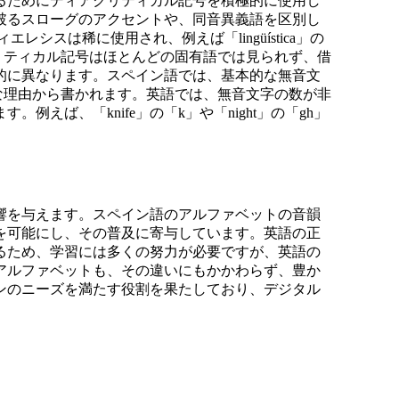
るためにディアクリティカル記号を積極的に使用し
破るスローグのアクセントや、同音異義語を区別し
レシスは稀に使用され、例えば「lingüística」の
リティカル記号はほとんどの固有語では見られず、借
的に異なります。スペイン語では、基本的な無音文
な理由から書かれます。英語では、無音文字の数が非
えば、「knife」の「k」や「night」の「gh」
響を与えます。スペイン語のアルファベットの音韻
を可能にし、その普及に寄与しています。英語の正
るため、学習には多くの努力が必要ですが、英語の
アルファベットも、その違いにもかかわらず、豊か
ンのニーズを満たす役割を果たしており、デジタル