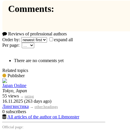
Comments:
Reviews of professional authors
Order by:
expand all
Per page:
There are no comments yet
Related topics
Publisher
Japan Online
Tokyo, Japan
55 views
→
rating
16.11.2025 (263 days ago)
Лингвистика
→
other headings
0 subscribers
All articles of the author on Libmonster
Official page: