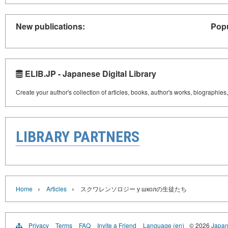
New publications:
Popu
ELIB.JP - Japanese Digital Library
Create your author's collection of articles, books, author's works, biographies
LIBRARY PARTNERS
›
›
Home
Articles
スクワレンソロジー у школの生徒たち
Privacy
Terms
FAQ
Invite a Friend
Language (en)
© 2026
Japan