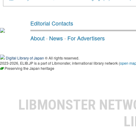
Editorial Contacts
About
·
News
·
For Advertisers
Digital Library of Japan
® All rights reserved.
2023-2026, ELIB.JP is a part of Libmonster, international library network (
open ma
Preserving the Japan heritage
LIBMONSTER NET
L