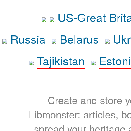
US-Great Brit
Russia
Belarus
Ukr
Tajikistan
Eston
Create and store yo
Libmonster: articles, b
spread your heritage a