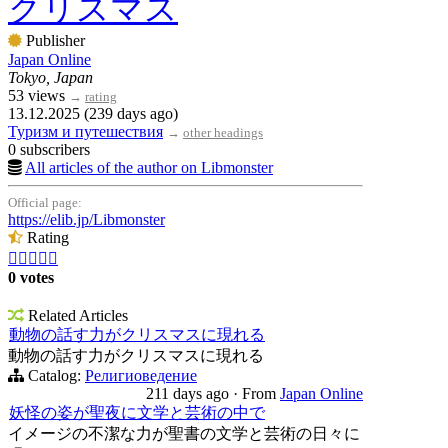
クリスマス
Publisher
Japan Online
Tokyo, Japan
53 views
→
rating
13.12.2025 (239 days ago)
Туризм и путешествия
→
other headings
0 subscribers
All articles of the author on Libmonster
Official page:
https://elib.jp/Libmonster
Rating





0 votes
Related Articles
動物の話す力がクリスマスに現れる
動物の話す力がクリスマスに現れる
Catalog:
Религиоведение
211 days ago
·
From
Japan Online
妖怪の姿が聖夜に文学と芸術の中で
イメージの不潔な力が聖書の文学と芸術の日々に