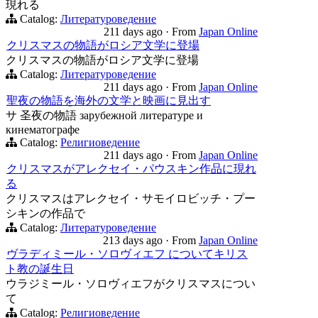
現れる
Catalog:
Литературоведение
211 days ago
·
From
Japan Online
クリスマスの物語がロシア文学に登場
クリスマスの物語がロシア文学に登場
Catalog:
Литературоведение
211 days ago
·
From
Japan Online
聖夜の物語を海外の文学と映画に見出す
サ 圣夜の物語 зарубежной литературе и
кинематографе
Catalog:
Религиоведение
211 days ago
·
From
Japan Online
クリスマスがアレクセイ・パウスキン作品に現れ
る
クリスマスはアレクセイ・サモイロビッチ・プー
シキンの作品で
Catalog:
Литературоведение
213 days ago
·
From
Japan Online
ヴラディミール・ソロヴィエフ についてキリス
ト教の誕生日
ウラジミール・ソロヴィエフがクリスマスについ
て
Catalog:
Религиоведение