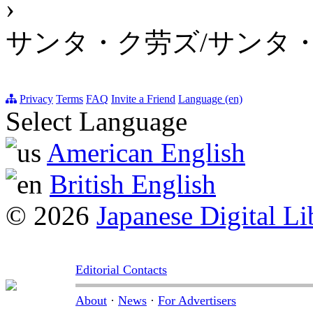
›
サンタ・ク劳ズ/サンタ
Privacy
Terms
FAQ
Invite a Friend
Language (en)
Select Language
American English
British English
© 2026
Japanese Digital Li
Editorial Contacts
About
·
News
·
For Advertisers