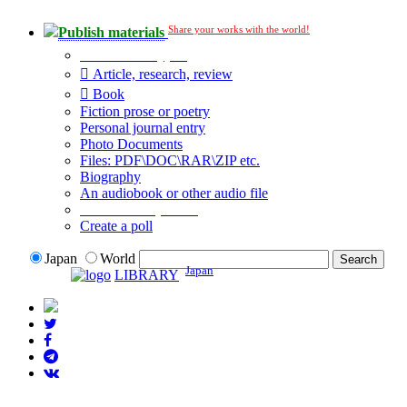
Share your works with the world!
Publish materials
Publication type?
Article, research, review
Book
Fiction prose or poetry
Personal journal entry
Photo Documents
Files: PDF\DOC\RAR\ZIP etc.
Biography
An audiobook or other audio file
Additional options:
Create a poll
Japan
World
Japan
LIBRARY