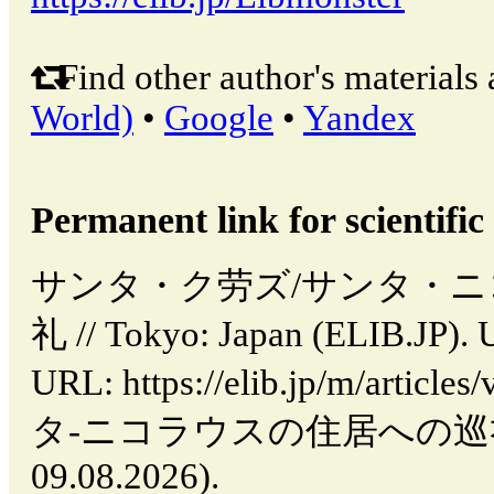
Find other author's materials 
World)
•
Google
•
Yandex
Permanent link for scientific 
サンタ・ク劳ズ/サンタ・
礼 // Tokyo: Japan (ELIB.JP). 
URL: https://elib.jp/m/ar
タ-ニコラウスの住居への巡礼 (dat
09.08.2026).