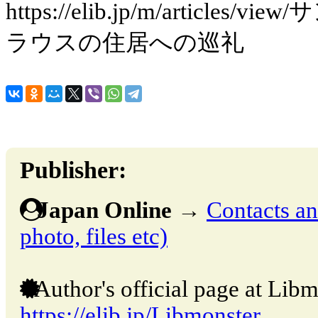
https://elib.jp/m/article
ラウスの住居への巡礼
Publisher:
Japan Online
→
Contacts and
photo, files etc)
Author's official page at Libm
https://elib.jp/Libmonster