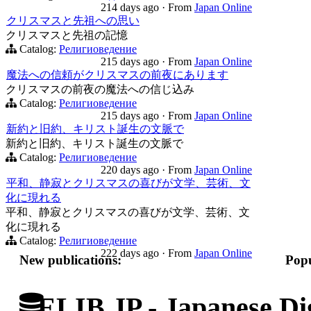
214 days ago
·
From
Japan Online
クリスマスと先祖への思い
クリスマスと先祖の記憶
Catalog:
Религиоведение
215 days ago
·
From
Japan Online
魔法への信頼がクリスマスの前夜にあります
クリスマスの前夜の魔法への信じ込み
Catalog:
Религиоведение
215 days ago
·
From
Japan Online
新約と旧約、キリスト誕生の文脈で
新約と旧約、キリスト誕生の文脈で
Catalog:
Религиоведение
220 days ago
·
From
Japan Online
平和、静寂とクリスマスの喜びが文学、芸術、文
化に現れる
平和、静寂とクリスマスの喜びが文学、芸術、文
化に現れる
Catalog:
Религиоведение
222 days ago
·
From
Japan Online
New publications:
Popu
ELIB.JP - Japanese Dig