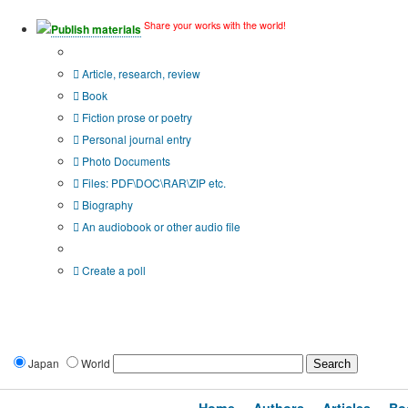
Share your works with the world!
Publish materials
Publication type?
Article, research, review
Book
Fiction prose or poetry
Personal journal entry
Photo Documents
Files: PDF\DOC\RAR\ZIP etc.
Biography
An audiobook or other audio file
Additional options:
Create a poll
Japan
World