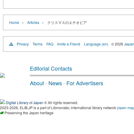
›
›
Home
Articles
クリスマスのエチオピア
Privacy
Terms
FAQ
Invite a Friend
Language (en)
© 2026
Japan
Editorial Contacts
About
·
News
·
For Advertisers
Digital Library of Japan
® All rights reserved.
2023-2026, ELIB.JP is a part of Libmonster, international library network (
open ma
Preserving the Japan heritage