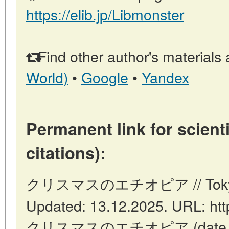
https://elib.jp/Libmonster
Find other author's materials 
World)
•
Google
•
Yandex
Permanent link for scienti
citations):
クリスマスのエチオピア // Tokyo: J
Updated: 13.12.2025. URL: https
クリスマスのエチオピア (date of ac