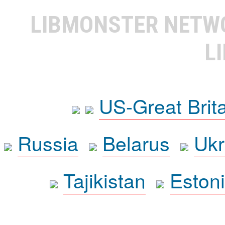
LIBMONSTER NET
L
US-Great Brit
Russia
Belarus
Ukr
Tajikistan
Eston