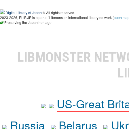
Digital Library of Japan
® All rights reserved.
2023-2026, ELIB.JP is a part of Libmonster, international library network (
open ma
Preserving the Japan heritage
LIBMONSTER NET
L
US-Great Brit
Russia
Belarus
Ukr