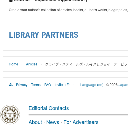
Create your author's collection of articles, books, author's works, biographies
LIBRARY PARTNERS
›
›
Home
Articles
クライブ・スティールズ・ルイスとジョイ・デービッ
Privacy
Terms
FAQ
Invite a Friend
Language (en)
© 2026
Japan
Editorial Contacts
About
·
News
·
For Advertisers