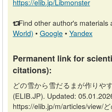
https://elib.jp/Libmonster
Find other author's materials 
World)
•
Google
•
Yandex
Permanent link for scienti
citations):
どの雪から雪だるまが作りやすいか //
(ELIB.JP). Updated: 05.01.202
https://elib.jp/m/articl