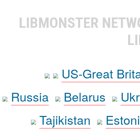
LIBMONSTER NET
L
US-Great Brit
Russia
Belarus
Ukr
Tajikistan
Eston