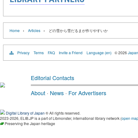
›
›
Home
Articles
どの雪から雪だるまが作りやすいか
Privacy
Terms
FAQ
Invite a Friend
Language (en)
© 2026
Japan
Editorial Contacts
About
·
News
·
For Advertisers
Digital Library of Japan
® All rights reserved.
2023-2026, ELIB.JP is a part of Libmonster, international library network (
open ma
Preserving the Japan heritage