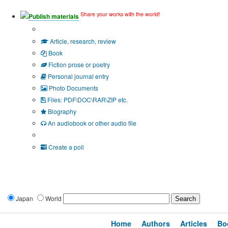
Share your works with the world!
Publish materials
Publication type?
Article, research, review
Book
Fiction prose or poetry
Personal journal entry
Photo Documents
Files: PDF\DOC\RAR\ZIP etc.
Biography
An audiobook or other audio file
Additional options:
Create a poll
Japan
World
Home
Authors
Articles
Bo