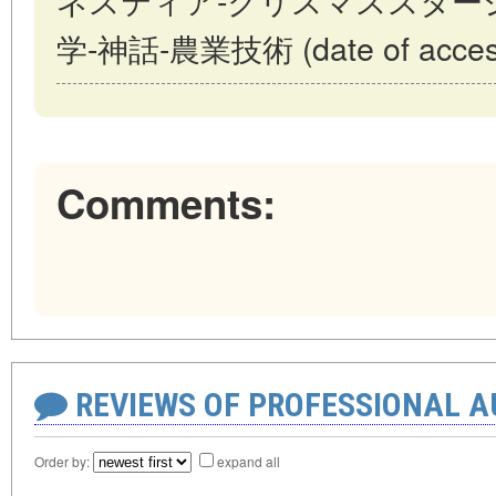
学-神話-農業技術 (date of access:
Comments:
REVIEWS OF PROFESSIONAL 
Order by:
expand all