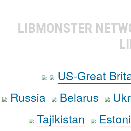
LIBMONSTER NET
L
US-Great Brit
Russia
Belarus
Ukr
Tajikistan
Eston