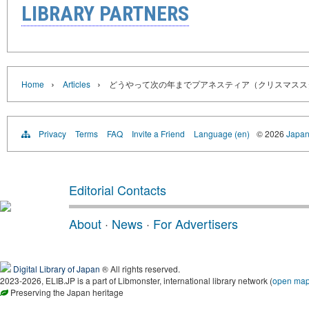
LIBRARY PARTNERS
›
›
Home
Articles
どうやって次の年までプアネスティア（クリスマスス
Privacy
Terms
FAQ
Invite a Friend
Language (en)
© 2026
Japan
Editorial Contacts
About
·
News
·
For Advertisers
Digital Library of Japan
® All rights reserved.
2023-2026, ELIB.JP is a part of Libmonster, international library network (
open ma
Preserving the Japan heritage