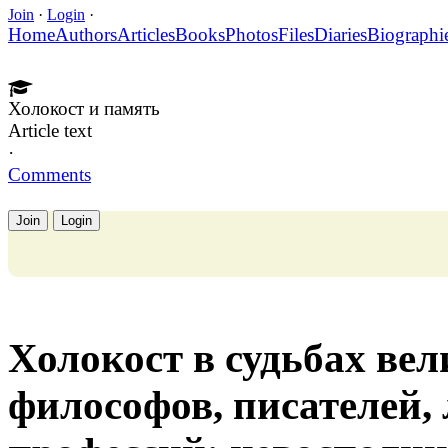
Join
·
Login
·
Home
Authors
Articles
Books
Photos
Files
Diaries
Biographi
Холокост и память
Article text
·
Comments
Join
Login
Холокост в судьбах ве
философов, писателей,