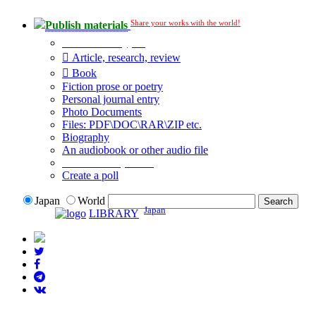
Share your works with the world!
Publish materials
Publication type?
Article, research, review
Book
Fiction prose or poetry
Personal journal entry
Photo Documents
Files: PDF\DOC\RAR\ZIP etc.
Biography
An audiobook or other audio file
Additional options:
Create a poll
Japan
World
Japan
LIBRARY