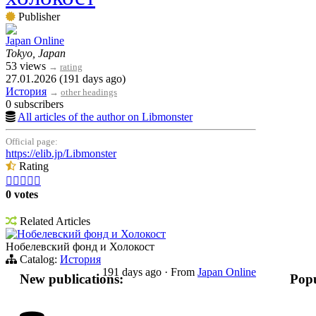
Publisher
Japan Online
Tokyo, Japan
53 views
→
rating
27.01.2026 (191 days ago)
История
→
other headings
0 subscribers
All articles of the author on Libmonster
Official page:
https://elib.jp/Libmonster
Rating





0 votes
Related Articles
Нобелевский фонд и Холокост
Нобелевский фонд и Холокост
Catalog:
История
191 days ago
·
From
Japan Online
New publications:
Popu