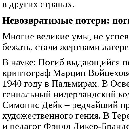
в других странах.
Невозвратимые потери: по
Многие великие умы, не успе
бежать, стали жертвами лагере
В науке: Погиб выдающийся п
криптограф Марцин Войцеховс
1940 году в Пальмирах. В Осв
гениальный нидерландский ко
Симонис Дейк – редчайший пр
художественного гения. В Тер
и педагог Фридл Дикер-Бранде