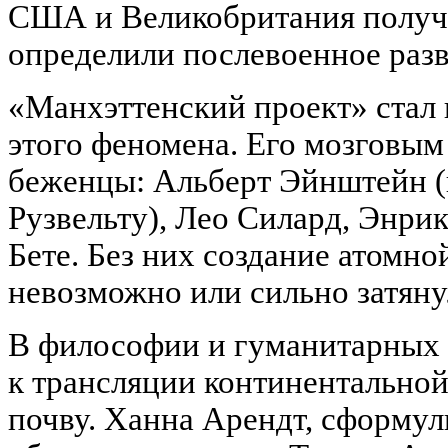
США и Великобритания получи
определили послевоенное разв
«Манхэттенский проект» стал
этого феномена. Его мозговым
беженцы: Альберт Эйнштейн 
Рузвельту), Лео Силард, Энри
Бете. Без них создание атомн
невозможно или сильно затяну
В философии и гуманитарных 
к трансляции континентально
почву. Ханна Арендт, сформу