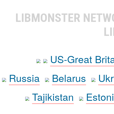
LIBMONSTER NET
L
US-Great Brit
Russia
Belarus
Ukr
Tajikistan
Eston