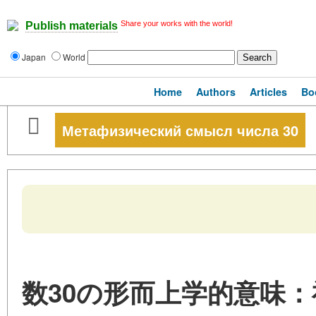
Share your works with the world!
Publish materials
Japan
World
Home
Authors
Articles
Bo
Метафизический смысл числа 30
数30の形而上学的意味