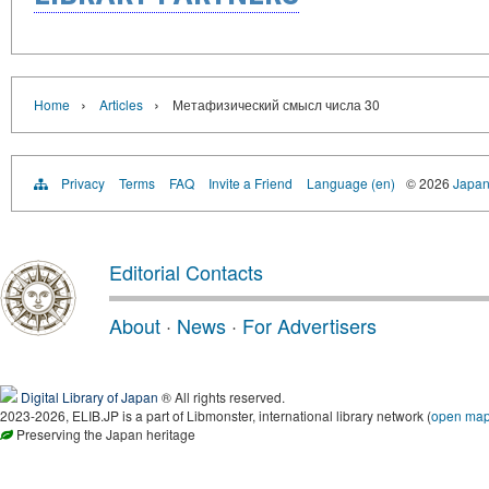
›
›
Home
Articles
Метафизический смысл числа 30
Privacy
Terms
FAQ
Invite a Friend
Language (en)
© 2026
Japan
Editorial Contacts
About
·
News
·
For Advertisers
Digital Library of Japan
® All rights reserved.
2023-2026, ELIB.JP is a part of Libmonster, international library network (
open ma
Preserving the Japan heritage