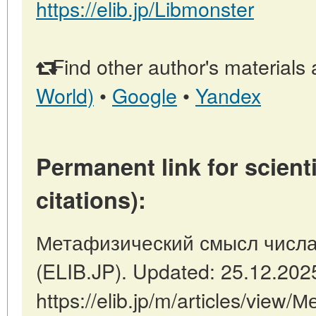
https://elib.jp/Libmonster
Find other author's materials 
World)
•
Google
•
Yandex
Permanent link for scienti
citations):
Метафизический смысл числа 
(ELIB.JP). Updated: 25.12.202
https://elib.jp/m/articles/vie