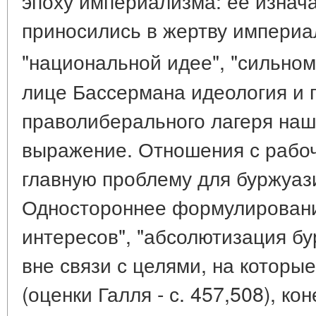
эпоху империализма: ее изнач
приносились в жертву империа
"национальной идее", "сильному
лице Бассермана идеология и 
праволиберального лагеря наш
выражение. Отношения с рабо
главную проблему для буржуази
Одностороннее формулировани
интересов", "абсолютизация бу
вне связи с целями, на которы
(оценки Галля - с. 457,508), ко