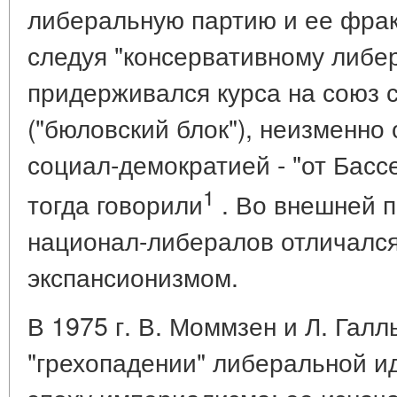
либеральную партию и ее фрак
следуя "консервативному либер
придерживался курса на союз 
("бюловский блок"), неизменно
социал-демократией - "от Басс
1
тогда говорили
. Во внешней п
национал-либералов отличалс
экспансионизмом.
В 1975 г. В. Моммзен и Л. Гал
"грехопадении" либеральной и