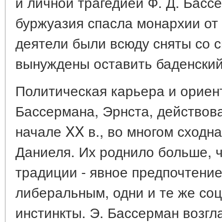
и личной трагедией Ф. Д. Басс
буржуазия спасла монархии от
деятели были всюду сняты со с
вынуждены оставить баденский
Политическая карьера и ориен
Бассермана, Эрнста, действова
начале XX в., во многом сходн
Даниеля. Их роднило больше, 
традиции - явное предпочтени
либеральным, одни и те же со
инстинкты. Э. Бассерман возгл