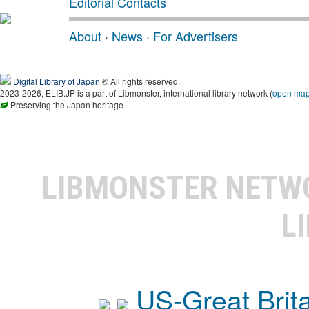
Editorial Contacts
About
·
News
·
For Advertisers
Digital Library of Japan
® All rights reserved.
2023-2026, ELIB.JP is a part of Libmonster, international library network (
open ma
Preserving the Japan heritage
LIBMONSTER NET
L
US-Great Brit