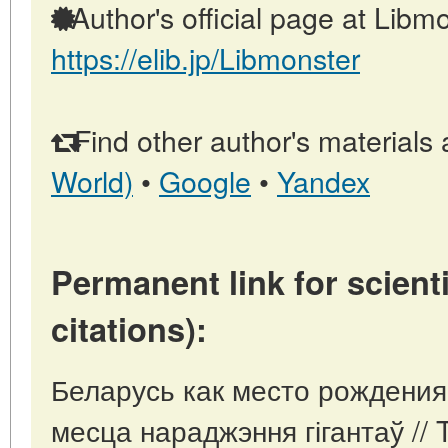
Author's official page at Libmo
https://elib.jp/Libmonster
Find other author's materials 
World)
•
Google
•
Yandex
Permanent link for scienti
citations):
Беларусь как место рождения
месца нараджэння гігантаў // 