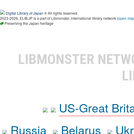
Digital Library of Japan
® All rights reserved.
2023-2026, ELIB.JP is a part of Libmonster, international library network (
open ma
Preserving the Japan heritage
LIBMONSTER NET
L
US-Great Brit
Russia
Belarus
Ukr