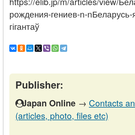
https://elib.jp/m/articles/view/Б
рождения-гениев-n-nБеларусь-
гігантаў
Publisher:
→
Contacts an
Japan Online
(articles, photo, files etc)