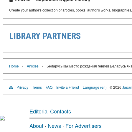
Create your author's collection of articles, books, author's works, biographies
LIBRARY PARTNERS
›
›
Home
Articles
Беларусь как место рождения гениев Беларусь як 
Privacy
Terms
FAQ
Invite a Friend
Language (en)
© 2026
Japan
Editorial Contacts
About
·
News
·
For Advertisers