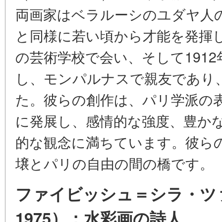
両画家はベラルーシのユダヤ人
と同様に若い頃から才能を発揮
の芸術学校で会い、そして191
し、モンパルナスで親友であり
た。彼らの創作は、パリ学派の
に発展し、感情的な強度、豊か
的な観念に満ちています。彼ら
壌とパリの自由の間の橋です。
ファイビッシュ＝シラ・ツァ
1975）：水彩画の詩人