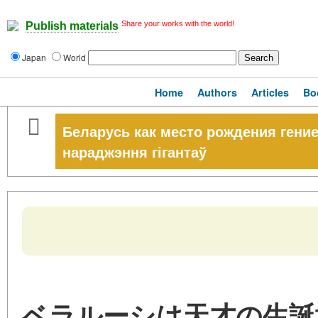
Share your works with the world!
Publish materials
Japan
World
Home
Authors
Articles
Bo
Беларусь как место рождения гени
нараджэння гігантаў
ベラルーシは天才の生誕