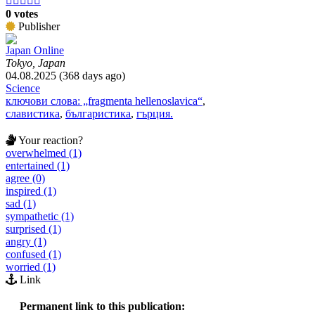





0 votes
Publisher
Japan Online
Tokyo, Japan
04.08.2025 (368 days ago)
Science
ключови слова: „fragmenta hellenoslavica“
,
славистика
,
българистика
,
гърция.
Your reaction?
overwhelmed (1)
entertained (1)
agree (0)
inspired (1)
sad (1)
sympathetic (1)
surprised (1)
angry (1)
confused (1)
worried (1)
Link
Permanent link to this publication: