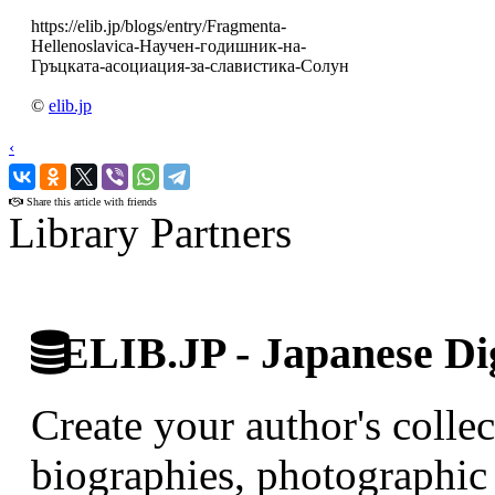
https://elib.jp/blogs/entry/Fragmenta-
Hellenoslavica-Научен-годишник-на-
Гръцката-асоциация-за-славистика-Солун
©
elib.jp
‹
›
Share this article with friends
Library Partners
ELIB.JP - Japanese Dig
Create your author's collec
biographies, photographic 