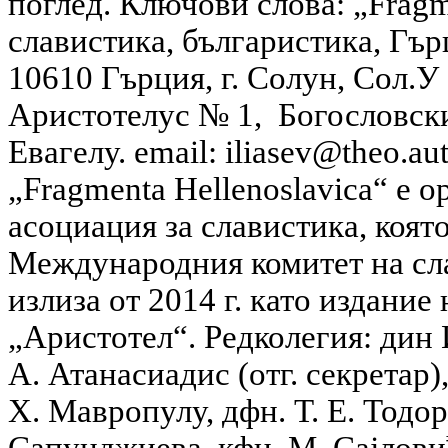
поглед. Ключови слова: „Fragme
славистика, българистика, Гър
10610 Гърция, г. Солун, Сол.У
Аристотелус № 1, Богословски
Евагелу. email: iliasev@theo.a
„Fragmenta Hellenoslavica“ е о
асоциация за славистика, коят
Международния комитет на сл
излиза от 2014 г. като издани
„Аристотел“. Редколегия: дин И.
А. Атанасиадис (отг. секретар)
Х. Мавропулу, дфн. Т. Е. Тодор
Сапунджиева, кфн. М. Сајлови