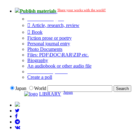
Share your works with the world!
Publish materials
Publication type?
Article, research, review
Book
Fiction prose or poetry
Personal journal entry
Photo Documents
Files: PDF\DOC\RAR\ZIP etc.
Biography
An audiobook or other audio file
Additional options:
Create a poll
Japan
World
Japan
LIBRARY