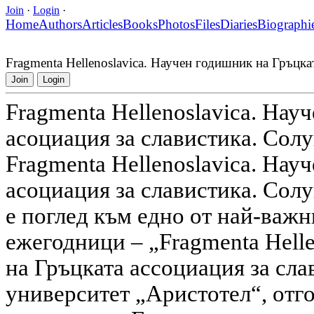
Join
·
Login
·
Home
Authors
Articles
Books
Photos
Files
Diaries
Biographi
Fragmenta Hellenoslavica. Научен годишник на Гръцка
Join
Login
Fragmenta Hellenoslavica. Нау
асоциация за славистика. Солу
Fragmenta Hellenoslavica. Нау
асоциация за славистика. Солу
е поглед към едно от най-важ
ежегодници – „Fragmenta Hellen
на Гръцката ассоциация за сл
университет „Аристотел“, отго