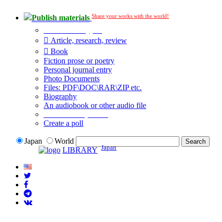
Share your works with the world!
Publish materials
Publication type?
Article, research, review
Book
Fiction prose or poetry
Personal journal entry
Photo Documents
Files: PDF\DOC\RAR\ZIP etc.
Biography
An audiobook or other audio file
Additional options:
Create a poll
Japan
World
Japan
LIBRARY