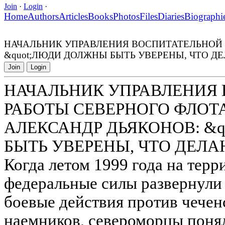
Join
·
Login
·
Home
Authors
Articles
Books
Photos
Files
Diaries
Biographi
НАЧАЛЬНИК УПРАВЛЕНИЯ ВОСПИТАТЕЛЬНОЙ 
&quot;ЛЮДИ ДОЛЖНЫ БЫТЬ УВЕРЕНЫ, ЧТО ДЕ
Join
Login
НАЧАЛЬНИК УПРАВЛЕНИЯ
РАБОТЫ СЕВЕРНОГО ФЛОТ
АЛЕКСАНДР ДЬЯКОНОВ: &
БЫТЬ УВЕРЕНЫ, ЧТО ДЕЛА
Когда летом 1999 года на тер
федеральные силы развернул
боевые действия против чечен
наемников, североморцы поняли